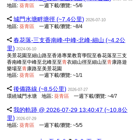
地區:
葵
青
區
一週下載/瀏覽: ~5/6
城門水塘畔塘徑 (~7.4公里)
2026-07-10
地區:
葵
青
區
一週下載/瀏覽: ~8/4
春花落-三支香南峰-中峰-北峰-細山 (~4.2公
里)
2024-06-10
美景花園至細山路至香港專業教育學院至春花落至三支
香南峰至中峰至北峰至至
青
衣細山徑至細山至
青
康路遊
樂場至
青
康路至美景花園
地區:
葵
青
區
一週下載/瀏覽: ~1/1
後備路線 (~8.5公里)
2026-07-27
環繞城門水塘
地區:
葵
青
區
一週下載/瀏覽: ~4/7
我的軌跡 @ 2026-07-29 13:40:47 (~10.8公
里)
2026-07-29
地區:
葵
青
區
一週下載/瀏覽: ~5/5