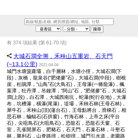
搜尋
有 374 項結果 (第 61-70 項)
大城石澗全溯，禾秧山五重岩、石天門
(~13.1公里)
2021-04-04
城門水塘菠蘿壩，白千層林，水塘小徑，大城石澗(下
段)，灰橋，龍泉谷(“肥佬麥”石)，大城石澗(中段)，樹根
崖，杜鵑潭，“山鳥”石(大鳥石)，王母瀑(一條龍瀑)，楓
葉潭，牡丹潭，吊鐘潭，“阿山”石，“肥佬麥”石，大城石
澗(上段)，白石潭，大城西南坑，蛇瀑(蛇行在地)，大瀑
布，坑槽瀑，橫瀑(尾瀑)，堤壩，禾秧石林(王母石林)，
犀牛石，禾秧山(頂)(蓮台石)，王母點將台，滑梯石，相
思石林，蝙蝠石(石拱窗)，竹海石林，上帝之床(平台
石)，尖咀鳥石(大咀鳥石)，恐龍石，恐龍石天窗、石
室，孔雀開屏石，肥豬石，石天門，石巢石林，斗壑石
林，勝利石，山脊路徑，松樹徑，城門引水道，老圍路