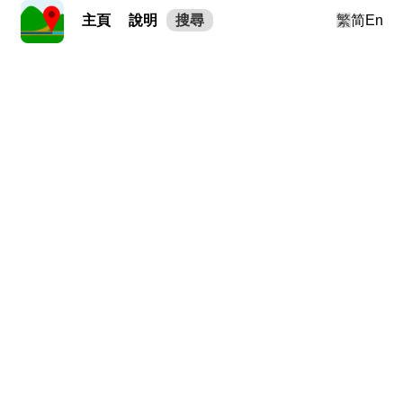
主頁
說明
搜尋
繁
简
En