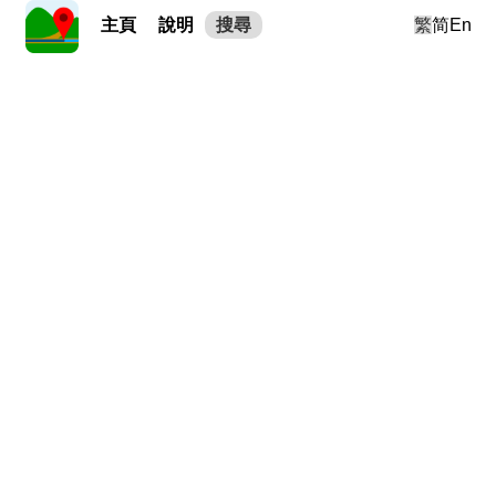
主頁
說明
搜尋
繁
简
En