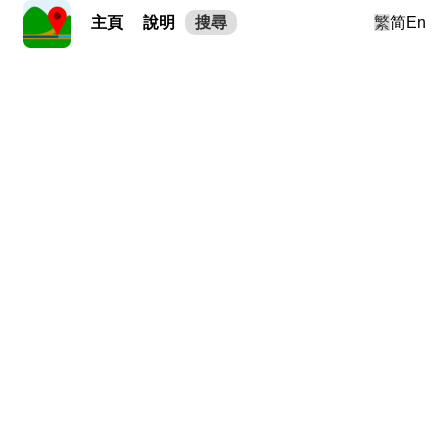
主頁
說明
搜尋
繁
简
En