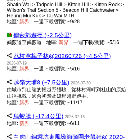
Shatin Wai > Tadpole Hill > Kitten Hill > Kitten Rock >
Wilson's Trail Section 5 - Beacon Hill Catchwater >
Heung Mui Kuk > Tai Wai MTR
地區:
新
界
一週下載/瀏覽: ~9/28
鶴藪郊遊徑 (~2.5公里)
鶴藪道至鶴藪道
地區:
新
界
一週下載/瀏覽: ~5/16
荔枝窩梅子林@20260726 (~4.5公里)
2026-07-19
地區:
新
界
一週下載/瀏覽: ~5/16
越嶺大埔8 (~7.5公里)
2026-07-30
由城市到山嶺的輕越野體驗，從林村河畔到社山的原始
山徑挑戰，適合初階及短程越野跑手。
地區:
新
界
一週下載/瀏覽: ~11/17
烏蛟騰 (~17.4公里)
2026-07-16
地區:
新
界
一週下載/瀏覽: ~6/11
白虎山銅鑼坑東風坳簡頭圍老鼠嶺@ 2020-