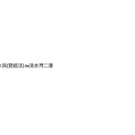
吸水洞(寶鏡頂)🚤清水灣二灘