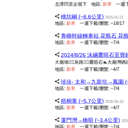
北潭凹至企嶺下
地區:
新
界
一週下載
桃坑峒 (~6.6公里)
2025-02-21
地區:
新
界
一週下載/瀏覽: ~18/17
青嶼幹線轉車站 花瓶石 花瓶頂 
地區:
新
界
一週下載/瀏覽: ~7/4
2024/8/26 泳綑鷹咀石至寶鏡
大廟坳🚶‍♀️灰路🚶‍♀️鷹咀石🏊大
地區:
新
界
一週下載/瀏覽: ~4/7
珍珍- 太和→九龍坑→鳳園 (~
地區:
新
界
一週下載/瀏覽: ~7/4
梧桐寨 (~5.7公里)
2026-06-20
地區:
新
界
一週下載/瀏覽: ~4/7
厦門灣→橋咀 (~3.4公里)
202
地區:
新
界
一週下載/瀏覽: ~7/4