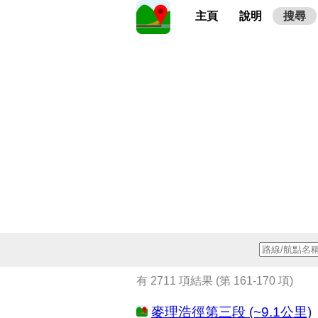
主頁
說明
搜尋
有 2711 項結果 (第 161-170 項)
麥理浩徑第三段 (~9.1公里)