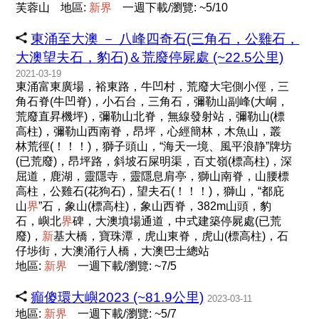
芙蓉山
地區:
新
界
一週下載/瀏覽: ~5/10
東涌至大澳 － 八峰四奇石(三角石，公雞石，
大澳望夫石，豹石)＆荒廢停屍處 (~22.5公里)
2021-03-19
東涌富東廣場，裕東路，牛凹村，荒廢大宅側小俓，三
角石脊(牛凹脊)，小石台，三角石，彌勒山副峰(大峒，
荒廢直昇機坪)，彌勒山北脊，無線發射站，彌勒山(標
高柱)，彌勒山西南脊，昂坪，心經簡林，木魚山，叢
林荒徑(！！！)，獅子頭山，“海天一境、風平浪静”牌坊
(已荒廢)，昂坪路，斜坡石屎明渠，百丈嶺(標高柱)，深
屈道，鹿湖，靈隱寺，靈隱息肩亭，獅山南脊，山腰標
高柱，公雞石(花狗石)，望夫石(！！！)，獅山，“都庇
山
界
”石，象山(標高柱)，象山西脊，382m山頭，豹
石，嶼北
界
碑，大澳墳場通道，中式建築停屍處(已荒
廢)，
新
基大橋，寶珠潭，虎山東脊，虎山(標高柱)，石
仔埗街，大澳涌行人橋，大澳巴士總站
地區:
新
界
一週下載/瀏覽: ~7/5
癲傻環大嶼2023 (~81.9公里)
2023-03-11
地區:
新
界
一週下載/瀏覽: ~5/7