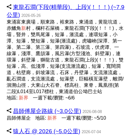
東龍石澗(下段(精華段)、上段)(！！！) (~7.9
公里)
2026-05-26
東涌富東廣場，順東路，裕東路，東涌道，黄龍坑道，
赤鱲角
新
村，欄杆石屎橋，東龍石澗(下段)(！！！)，水
壩，豎井，雙馬尾瀑，短瀑，滙流處，連環短瀑，小
潭、短瀑，雙短瀑，短瀑(滙流處)，虎嘯峽(深潭、第一
瀑、第二瀑、第三瀑、第四瀑)，石坡流，伏虎谭、一
線瀑，淺潭、鷹頜瀑，風呂瀑(方型淺池、斜壁瀑)，連
環瀑，斜壁瀑，獅龍古道，東龍石澗(上段)(！！！)，雙
短瀑，高、低淺潭，短瀑(支流滙流處)，短瀑，寬闊澗
道，枯壁廊，斜坡瀑流，石床，丹壁瀑，支流滙流處，
亂石澗道，支流滙流處，短瀑壁，巨幅橫亙瀑壁，離澗/
洄溯山徑，大東山大石脊、標高柱、東脊，鳳凰徑(第
二段)L014至L017標柱，東涌道伯公坳巴士站
地區:
新
界
一週下載/瀏覽: ~6/6
昌師傅屋企路線 (~3.0公里)
2026-08-08
昌師傅屋企
地區:
新
界
一週下載/瀏覽: ~5/10
猿人石 @ 2026 (~5.0公里)
2026-07-04