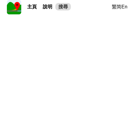
主頁
說明
搜尋
繁
简
En