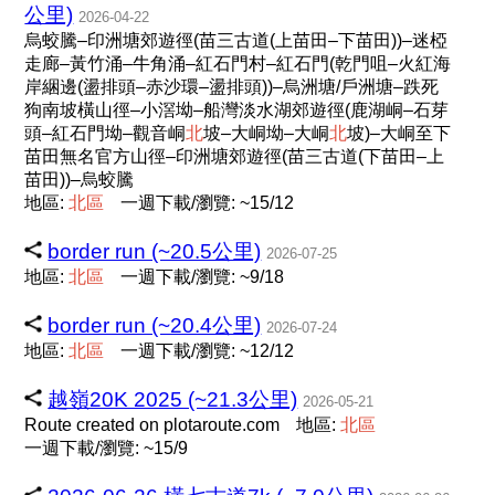
公里)
2026-04-22
烏蛟騰–印洲塘郊遊徑(苗三古道(上苗田–下苗田))–迷椏
走廊–黃竹涌–牛角涌–紅石門村–紅石門(乾門咀–火紅海
岸綑邊(盪排頭–赤沙環–盪排頭))–烏洲塘/戶洲塘–跌死
狗南坡橫山徑–小滘坳–船灣淡水湖郊遊徑(鹿湖峒–石芽
頭–紅石門坳–觀音峒
北
坡–大峒坳–大峒
北
坡)–大峒至下
苗田無名官方山徑–印洲塘郊遊徑(苗三古道(下苗田–上
苗田))–烏蛟騰
地區:
北
區
一週下載/瀏覽: ~15/12
border run (~20.5公里)
2026-07-25
地區:
北
區
一週下載/瀏覽: ~9/18
border run (~20.4公里)
2026-07-24
地區:
北
區
一週下載/瀏覽: ~12/12
越嶺20K 2025 (~21.3公里)
2026-05-21
Route created on plotaroute.com
地區:
北
區
一週下載/瀏覽: ~15/9