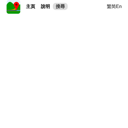
主頁
說明
搜尋
繁
简
En