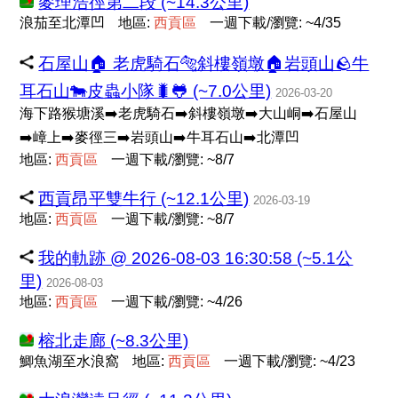
麥理浩徑第二段 (~14.3公里)
浪茄至北潭凹
地區:
西
貢
區
一週下載/瀏覽: ~4/35
石屋山🏠 老虎騎石🐅斜樓嶺墩🏠岩頭山🪨牛
耳石山🐄皮蟲小隊🐛🐸 (~7.0公里)
2026-03-20
海下路猴塘溪➡️老虎騎石➡️斜樓嶺墩➡️大山峒➡️石屋山
➡️嶂上➡️麥徑三➡️岩頭山➡️牛耳石山➡️北潭凹
地區:
西
貢
區
一週下載/瀏覽: ~8/7
西貢昂平雙牛行 (~12.1公里)
2026-03-19
地區:
西
貢
區
一週下載/瀏覽: ~8/7
我的軌跡 @ 2026-08-03 16:30:58 (~5.1公
里)
2026-08-03
地區:
西
貢
區
一週下載/瀏覽: ~4/26
榕北走廊 (~8.3公里)
鯽魚湖至水浪窩
地區:
西
貢
區
一週下載/瀏覽: ~4/23