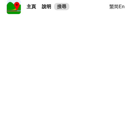
主頁
說明
搜尋
繁
简
En