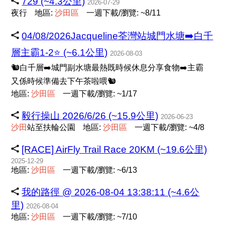
729 (~4.3公里)
2026-07-29
夜行
地區:
沙
田
區
一週下載/瀏覽: ~8/11
04/08/2026Jacqueline荃灣站城門水塘➡️白千
層主霸1-2⭐ (~6.1公里)
2026-08-03
🐿️白千層➡️城門副水塘最熱既時候休息分享食物➡️主霸
又係時候準備去下午茶啦喂🐿️
地區:
沙
田
區
一週下載/瀏覽: ~1/17
毅行操山 2026/6/26 (~15.9公里)
2026-06-23
沙
田
站至扶輪公園
地區:
沙
田
區
一週下載/瀏覽: ~4/8
[RACE] AirFly Trail Race 20KM (~19.6公里)
2025-12-29
地區:
沙
田
區
一週下載/瀏覽: ~6/13
我的路徑 @ 2026-08-04 13:38:11 (~4.6公
里)
2026-08-04
地區:
沙
田
區
一週下載/瀏覽: ~7/10