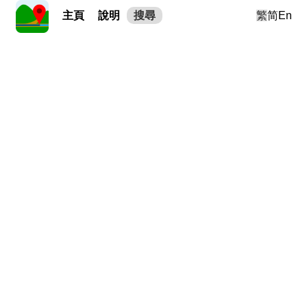
主頁
說明
搜尋
繁
简
En