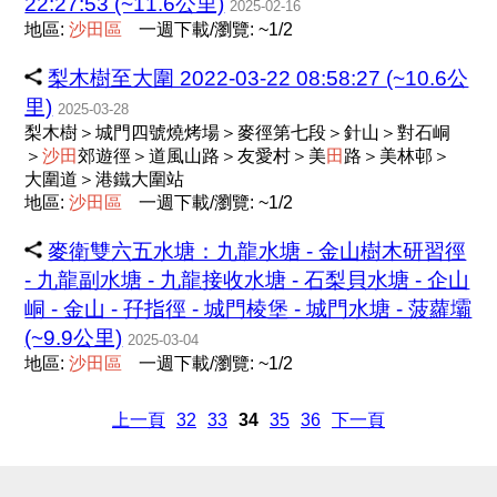
22:27:53 (~11.6公里)
2025-02-16
地區:
沙
田
區
一週下載/瀏覽: ~1/2
梨木樹至大圍 2022-03-22 08:58:27 (~10.6公
里)
2025-03-28
梨木樹＞城門四號燒烤場＞麥徑第七段＞針山＞對石峒
＞
沙
田
郊遊徑＞道風山路＞友愛村＞美
田
路＞美林邨＞
大圍道＞港鐵大圍站
地區:
沙
田
區
一週下載/瀏覽: ~1/2
麥衛雙六五水塘：九龍水塘 - 金山樹木研習徑
- 九龍副水塘 - 九龍接收水塘 - 石梨貝水塘 - 企山
峒 - 金山 - 孖指徑 - 城門棱堡 - 城門水塘 - 菠蘿壩
(~9.9公里)
2025-03-04
地區:
沙
田
區
一週下載/瀏覽: ~1/2
上一頁
32
33
34
35
36
下一頁