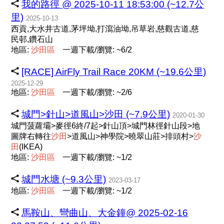
我的路徑 @ 2025-10-11 18:53:00 (~12.7公
里)
2025-10-13
西貢,大水井古道,茅坪坳,打瀉油坳,吊草岩,慈觀古道,慈
民邨,鑽石山
地區:
沙
田
區
一週下載/瀏覽: ~6/2
[RACE] AirFly Trail Race 20KM (~19.6公里)
2025-12-29
地區:
沙
田
區
一週下載/瀏覽: ~2/6
城門>針山>道風山>沙田 (~7.9公里)
2020-01-30
城門菠蘿壩>麥徑6終/7起>針山頂>城門林徑針山段>地
圖牌右轉往
沙
田
>道風山>神學院>曉翠山莊>排頭村>
沙
田
(IKEA)
地區:
沙
田
區
一週下載/瀏覽: ~1/2
城門水塘 (~9.3公里)
2023-03-17
地區:
沙
田
區
一週下載/瀏覽: ~1/2
馬鞍山、彎曲山、大金鐘@ 2025-02-16