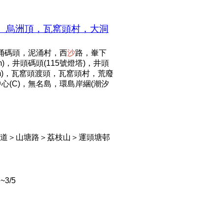
洲、烏洲頂，瓦窰頭村，大洞
泥涌碼頭，泥涌村，西
沙
路，輋下
)，井頭碼頭(115號燈塔)，井頭
.5m)，瓦窰頭渡頭，瓦窰頭村，荒廢
(C)，無名島，環島岸綑(潮汐
道＞山塘路＞荔枝山＞運頭塘邨
3/5