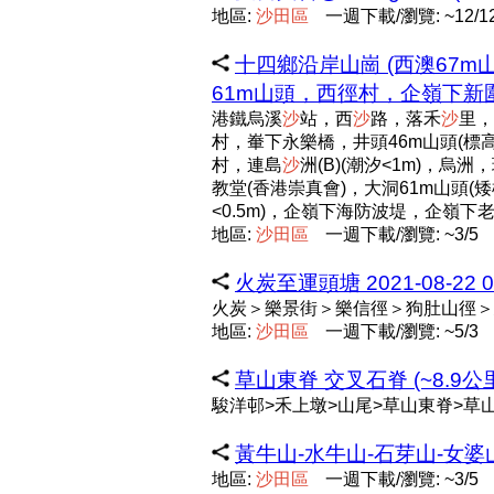
地區:
沙
田
區
一週下載/瀏覽: ~12/1
十四鄉沿岸山崗 (西澳67
61m山頭，西徑村，企嶺下新圍，
港鐵烏溪
沙
站，西
沙
路，落禾
沙
里，
村，輋下永樂橋，井頭46m山頭(標高
村，連島
沙
洲(B)(潮汐<1m)，烏
教堂(香港崇真會)，大洞61m山頭(
<0.5m)，企嶺下海防波堤，企嶺下
地區:
沙
田
區
一週下載/瀏覽: ~3/5
火炭至運頭塘 2021-08-22 08
火炭＞樂景街＞樂信徑＞狗肚山徑＞
地區:
沙
田
區
一週下載/瀏覽: ~5/3
草山東脊 交叉石脊 (~8.9公
駿洋邨>禾上墩>山尾>草山東脊>草
黃牛山-水牛山-石芽山-女婆山 
地區:
沙
田
區
一週下載/瀏覽: ~3/5