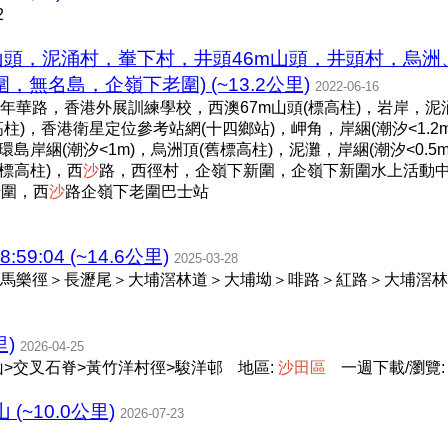
2
m山頭，泥涌村，輋下村，井頭46m山頭，井頭村，烏
無名島，企嶺下老圍) (~13.2公里)
2022-06-16
年華路，香港外展訓練學校，西澳67m山頭(標高柱)，岩岸，
柱)，香港衛星定位參考站網(十四鄉站)，岬角，岸綑(潮汐<1.2m
洲，環島岸綑(潮汐<1m)，烏洲頂(舊標高柱)，泥灘，岸綑(潮汐<0
矮標高柱)，西
沙
路，西徑村，企嶺下新圍，企嶺下新圍水上活動中心
老圍，西
沙
路企嶺下老圍巴士站
:59:04 (~14.6公里)
2025-03-28
馬樂徑＞長瀝尾＞大埔滘林道＞大埔坳＞啡路＞紅路＞大埔滘林
里)
2026-04-25
山>交叉石脊>黃竹洋村徑>駿洋邨
地區:
沙
田
區
一週下載/瀏覽: ~
(~10.0公里)
2026-07-23