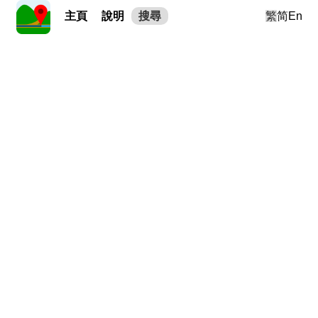
主頁
說明
搜尋
繁
简
En