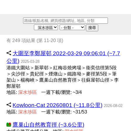
搜尋
有 249 項結果 (第 11-20 項)
大圍至李鄭屋邨 2022-03-29 09:06:01 (~7.7
公里)
2025-03-28
港鐵大圍站＞新翠邨＞紅梅谷燒烤場＞衞奕信徑第5段
＞尖沙徑＞貴妃徑＞煙燉山＞鐵路坳＞麥徑第5段＞筆
架山＞楊梅峽＞鷹巢山自然教育徑＞往蘇屋邨山徑＞李
鄭屋邨
地區:
深
水
埗
區
一週下載/瀏覽: ~3/4
Kowloon-Cat 20260801 (~11.8公里)
2026-08-02
地區:
深
水
埗
區
一週下載/瀏覽: ~31/53
鷹巢山自然教育徑 (~3.6公里)