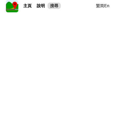
主頁
說明
搜尋
繁
简
En