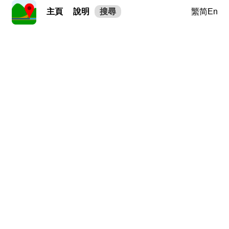
主頁
說明
搜尋
繁
简
En