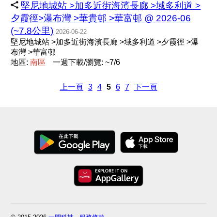
堅尼地城站 >加多近街海濱長廊 >域多利道 >
夕霞徑>瀑布灣 >華貴邨 >華富邨 @ 2026-06
(~7.8公里)
2026-06-22
堅尼地城站 >加多近街海濱長廊 >域多利道 >夕霞徑 >瀑
布灣 >華富邨
地區:
南
區
一週下載/瀏覽: ~7/6
上一頁
3
4
5
6
7
下一頁