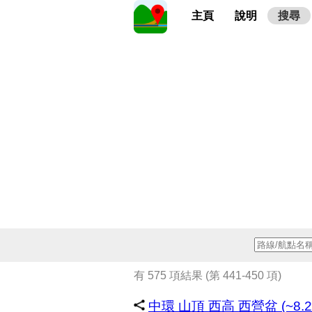
主頁
說明
搜尋
有 575 項結果 (第 441-450 項)
中環 山頂 西高 西營盆 (~8.