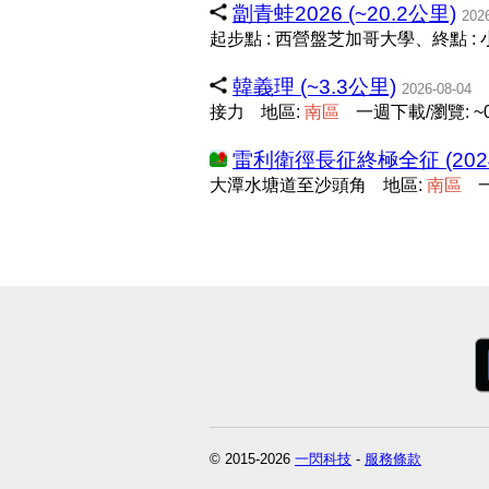
劏青蛙2026 (~20.2公里)
202
起步點 : 西營盤芝加哥大學、終點 :
韓義理 (~3.3公里)
2026-08-04
接力
地區:
南
區
一週下載/瀏覽: ~0
雷利衛徑長征終極全征 (2024)
大潭水塘道至沙頭角
地區:
南
區
© 2015-2026
一閃科技
-
服務條款