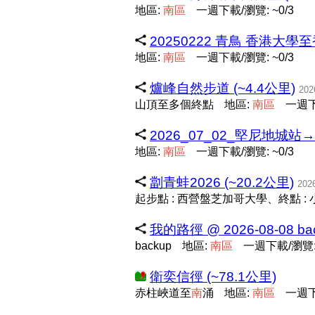
地區:
南
區
一週下載/瀏覽: ~0/3
20250222 青鳥 香港大學至
地區:
南
區
一週下載/瀏覽: ~0/3
爐峰自然步道 (~4.4公里)
202
山頂至多個終點
地區:
南
區
一週下
2026_07_02_堅尼地城
地區:
南
區
一週下載/瀏覽: ~0/3
劏青蛙2026 (~20.2公里)
202
起步點 : 西營盤芝加哥大學、終點 :
我的路徑 @ 2026-08-08 back
backup
地區:
南
區
一週下載/瀏覽: 
衛奕信徑 (~78.1公里)
赤柱峽道至
南
涌
地區:
南
區
一週下