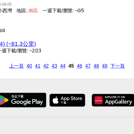
6-08-05
 小西灣
地區:
南
區
一週下載/瀏覽: ~0/5
/4
 (~81.3公里)
一週下載/瀏覽: ~2/23
上一頁
40
41
42
43
44
45
46
47
48
49
下一頁