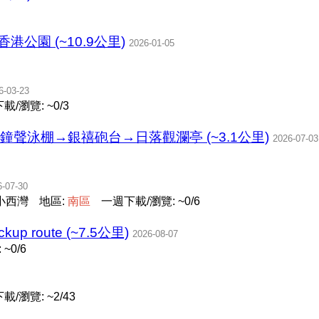
香港公園 (~10.9公里)
2026-01-05
6-03-23
載/瀏覽: ~0/3
站→鐘聲泳棚→銀禧砲台→日落觀瀾亭 (~3.1公里)
2026-07-03
6-07-30
 小西灣
地區:
南
區
一週下載/瀏覽: ~0/6
up route (~7.5公里)
2026-08-07
~0/6
載/瀏覽: ~2/43