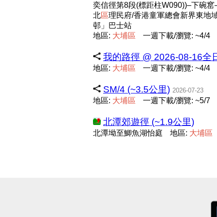
奕信徑第8段(標距柱W090))–下碗
北
區
理民府/香港童軍總會新界東地
邨」巴士站
地區:
大
埔
區
一週下載/瀏覽: ~4/4
我的路徑 @ 2026-08-16全
地區:
大
埔
區
一週下載/瀏覽: ~4/4
SM/4 (~3.5公里)
2026-07-23
地區:
大
埔
區
一週下載/瀏覽: ~5/7
北潭郊遊徑 (~1.9公里)
北潭坳至鯽魚湖怡庭
地區:
大
埔
區