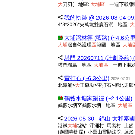
大
刀刃(
地區:
大
埔
區
一週下載/瀏覽:
我的軌跡 @ 2026-08-04 09:
4*8*2026*夾萬坑雙鹿石澗
地區:
大
大埔滘林徑 (藍路) (~4.6公里
大
埔
滘自然護理
區
範圍
地區:
大
埔
塔門 20260711 (計劃路線) (
塔門環島
地區:
大
埔
區
一週下載/瀏
雷打石 (~6.3公里)
2026-07-31
北潭涌>
大
王爺坳>雷打石>榕北走廊
鶴藪水塘家樂徑 (~2.1公里)
鶴藪水塘至鶴藪水塘
地區:
大
埔
區
2026-05-30 - 錦山 太和
港鐵
大
埔
墟站–泮涌村–馬窩村–上然 L
(泰國寺樹屋)–小靈山靈顯法院–蓮澳