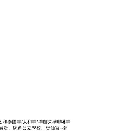
太和泰國寺/太和寺/咩咖探嘩哪啉寺
碗窰展覽、碗窰公立學校、樊仙宮–衛