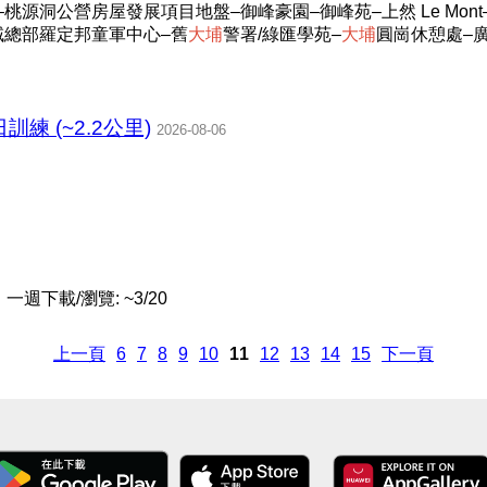
窰–桃源洞公營房屋發展項目地盤–御峰豪園–御峰苑–上然 Le Mo
域總部羅定邦童軍中心–舊
大
埔
警署/綠匯學苑–
大
埔
圓崗休憩處–
日訓練 (~2.2公里)
2026-08-06
一週下載/瀏覽: ~3/20
上一頁
6
7
8
9
10
11
12
13
14
15
下一頁