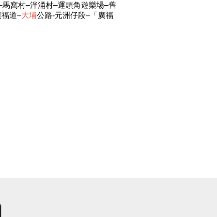
nt–馬窩村–泮涌村–運頭角遊樂場–舊
廣福道–
大
埔
公路-元洲仔段–「廣福