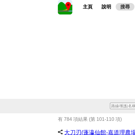
主頁
說明
搜尋
有 784 項結果 (第 101-110 項)
大刀刃(蓬瀛仙館-嘉道理農場) 