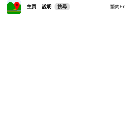
主頁
說明
搜尋
繁
简
En