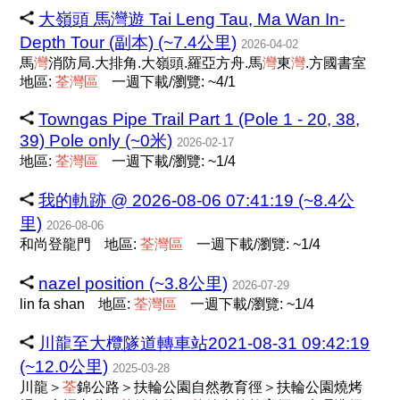
大嶺頭 馬灣遊 Tai Leng Tau, Ma Wan In-
Depth Tour (副本) (~7.4公里)
2026-04-02
馬
灣
消防局.大排角.大嶺頭.羅亞方舟.馬
灣
東
灣
.方國書室
地區:
荃
灣
區
一週下載/瀏覽: ~4/1
Towngas Pipe Trail Part 1 (Pole 1 - 20, 38,
39) Pole only (~0米)
2026-02-17
地區:
荃
灣
區
一週下載/瀏覽: ~1/4
我的軌跡 @ 2026-08-06 07:41:19 (~8.4公
里)
2026-08-06
和尚登龍門
地區:
荃
灣
區
一週下載/瀏覽: ~1/4
nazel position (~3.8公里)
2026-07-29
lin fa shan
地區:
荃
灣
區
一週下載/瀏覽: ~1/4
川龍至大欖隧道轉車站2021-08-31 09:42:19
(~12.0公里)
2025-03-28
川龍＞
荃
錦公路＞扶輪公園自然教育徑＞扶輪公園燒烤