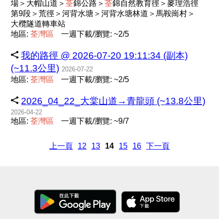
場＞大帽山道＞
荃
錦公路＞
荃
錦自然教育徑＞麥理浩徑
第9段＞荒徑＞河背水塘＞河背水塘林道＞馬鞍崗村＞
大欖隧道轉車站
地區:
荃
灣
區
一週下載/瀏覽: ~2/5
我的路徑 @ 2026-07-20 19:11:34 (副本)
(~11.3公里)
2026-07-22
地區:
荃
灣
區
一週下載/瀏覽: ~2/5
2026_04_22_大棠山道→青龍頭 (~13.8公里)
2026-04-22
地區:
荃
灣
區
一週下載/瀏覽: ~9/7
上一頁
12
13
14
15
16
下一頁