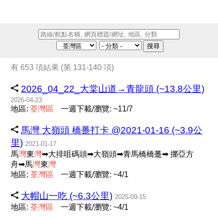
搜尋
有 653 項結果 (第 131-140 項)
2026_04_22_大棠山道→青龍頭 (~13.8公里)
2026-04-23
地區:
荃
灣
區
一週下載/瀏覽: ~11/7
馬灣 大嶺頭 橋躉打卡 @2021-01-16 (~3.9公
里)
2021-01-17
馬
灣
東
灣
➡大排咀碼頭➡大嶺頭➡青馬橋橋躉➡ 挪亞方
舟➡馬
灣
東
灣
地區:
荃
灣
區
一週下載/瀏覽: ~4/1
大帽山一吃 (~6.3公里)
2025-09-15
地區:
荃
灣
區
一週下載/瀏覽: ~4/1