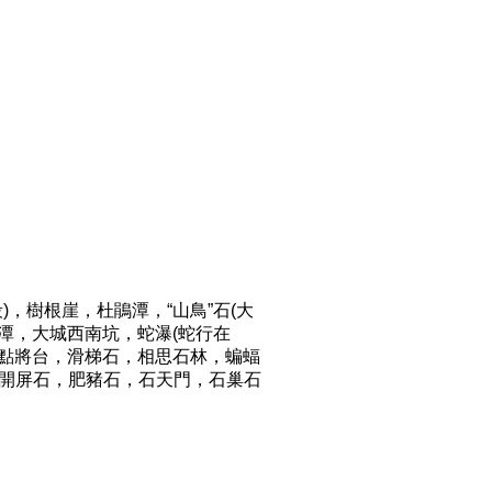
)，樹根崖，杜鵑潭，“山鳥”石(大
石潭，大城西南坑，蛇瀑(蛇行在
王母點將台，滑梯石，相思石林，蝙蝠
雀開屏石，肥豬石，石天門，石巢石