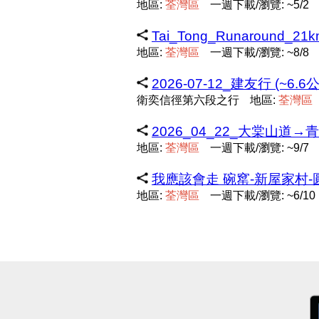
地區:
荃
灣
區
一週下載/瀏覽: ~5/2
Tai_Tong_Runaround_21k
地區:
荃
灣
區
一週下載/瀏覽: ~8/8
2026-07-12_建友行 (~6.6
衛奕信徑第六段之行
地區:
荃
灣
區
2026_04_22_大棠山道→青龍
地區:
荃
灣
區
一週下載/瀏覽: ~9/7
我應該會走 碗窰-新屋家村-圓墩
地區:
荃
灣
區
一週下載/瀏覽: ~6/10