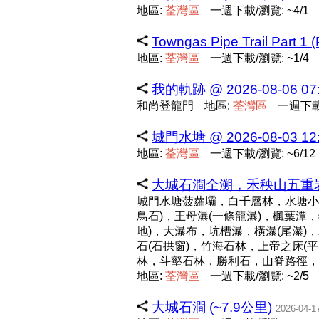
地區:
荃
灣
區
一週下載/瀏覽: ~4/1
Towngas Pipe Trail Part 1 (
地區:
荃
灣
區
一週下載/瀏覽: ~1/4
我的軌跡 @ 2026-08-06 07:
和尚登龍門
地區:
荃
灣
區
一週下載/
城門水塘 @ 2026-08-03 12:
地區:
荃
灣
區
一週下載/瀏覽: ~6/12
大城石澗全溯，禾秧山五重岩、
城門水塘菠蘿壩，白千層林，水塘小徑，
鳥石)，王母瀑(一條龍瀑)，楓葉潭
地)，大瀑布，坑槽瀑，橫瀑(尾瀑)
石(石拱窗)，竹海石林，上帝之床(
林，斗壑石林，勝利石，山脊路徑，
地區:
荃
灣
區
一週下載/瀏覽: ~2/5
大城石澗 (~7.9公里)
2026-04-1