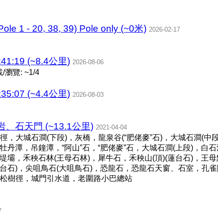
Pole 1 - 20, 38, 39) Pole only (~0米)
2026-02-17
41:19 (~8.4公里)
2026-08-06
瀏覽: ~1/4
35:07 (~4.4公里)
2026-08-03
石天門 (~13.1公里)
2021-04-04
大城石澗(下段)，灰橋，龍泉谷(“肥佬麥”石)，大城石澗(中段
，牡丹潭，吊鐘潭，“阿山”石，“肥佬麥”石，大城石澗(上段)，白
，堤壩，禾秧石林(王母石林)，犀牛石，禾秧山(頂)(蓮台石)，
平台石)，尖咀鳥石(大咀鳥石)，恐龍石，恐龍石天窗、石室，孔
松樹徑，城門引水道，老圍路小巴總站
7