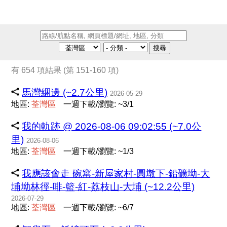
搜尋
有 654 項結果 (第 151-160 項)
馬灣綑邊 (~2.7公里)
2026-05-29
地區:
荃
灣
區
一週下載/瀏覽: ~3/1
我的軌跡 @ 2026-08-06 09:02:55 (~7.0公
里)
2026-08-06
地區:
荃
灣
區
一週下載/瀏覽: ~1/3
我應該會走 碗窰-新屋家村-圓墩下-鉛礦坳-大
埔坳林徑-啡-籃-紅-荔枝山-大埔 (~12.2公里)
2026-07-29
地區:
荃
灣
區
一週下載/瀏覽: ~6/7