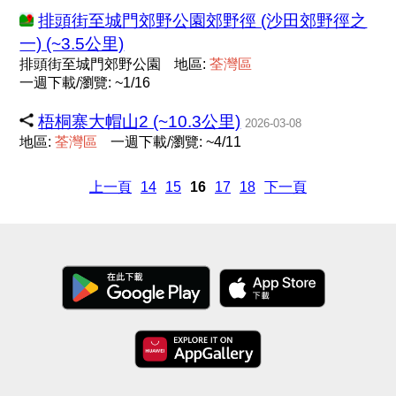
排頭街至城門郊野公園郊野徑 (沙田郊野徑之
一) (~3.5公里)
排頭街至城門郊野公園
地區:
荃
灣
區
一週下載/瀏覽: ~1/16
梧桐寨大帽山2 (~10.3公里)
2026-03-08
地區:
荃
灣
區
一週下載/瀏覽: ~4/11
上一頁
14
15
16
17
18
下一頁