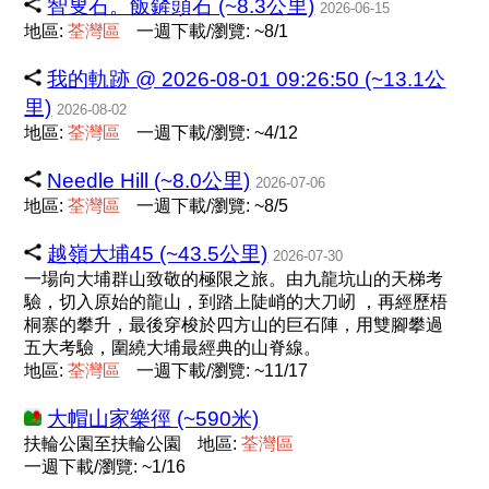
智叟石。飯鏟頭石 (~8.3公里)
2026-06-15
地區:
荃
灣
區
一週下載/瀏覽: ~8/1
我的軌跡 @ 2026-08-01 09:26:50 (~13.1公
里)
2026-08-02
地區:
荃
灣
區
一週下載/瀏覽: ~4/12
Needle Hill (~8.0公里)
2026-07-06
地區:
荃
灣
區
一週下載/瀏覽: ~8/5
越嶺大埔45 (~43.5公里)
2026-07-30
一場向大埔群山致敬的極限之旅。由九龍坑山的天梯考
驗，切入原始的龍山，到踏上陡峭的大刀屻 ，再經歷梧
桐寨的攀升，最後穿梭於四方山的巨石陣，用雙腳攀過
五大考驗，圍繞大埔最經典的山脊線。
地區:
荃
灣
區
一週下載/瀏覽: ~11/17
大帽山家樂徑 (~590米)
扶輪公園至扶輪公園
地區:
荃
灣
區
一週下載/瀏覽: ~1/16