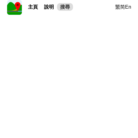
主頁
說明
搜尋
繁
简
En