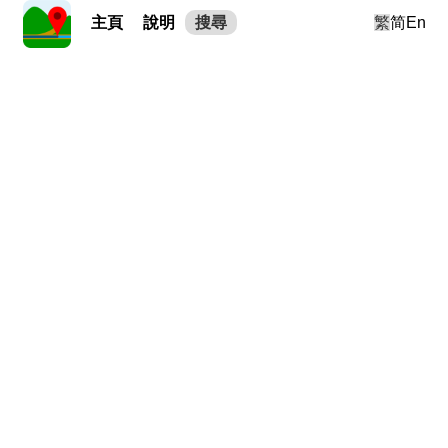
主頁
說明
搜尋
繁
简
En