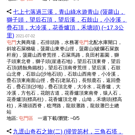
七上七落過三溪，青山綠水遊青山 (菠蘿山，
獅子頭，望后石頂，望后溪，石鼓山，小冷溪，
疊石頂，大冷溪，花香爐頂，禾塘頭) (~17.3公
里)
2021-07-02
屯
門
大興商場，石排頭路，水務署
屯
門
北配水庫閘口，
斜坡石屎梯級，菠蘿山東脊山徑，菠蘿山(破爛石屎旗
杆座)，菠蘿山西脊荒徑，石屎馬路，良田村墓園，獅
子頭東北脊，獅子頭(崖邊石地)，望后石頂東脊，望后
石頂(銹蝕角鐵枝)，望后石頂南脊荒徑，望后溪，石鼓
山北脊，石鼓山(沙地石頭)，石鼓山西南脊，小冷溪，
疊石頂東南面山徑，疊石(老鼠石)，長頸鹿石，返回疊
石，疊石頂(沙地)，疊石頂北脊，大冷水，花香爐，大
冷溪，方包石，花朗古道，花香爐頂東南脊，猿人石，
花香爐頂(標高柱)，花香爐頂北脊，山坳，禾塘頭(標高
柱)，禾塘頭西脊，稔灣路，龍鼓灘路，龍鼓灘巴士總
站
地區:
屯
門
區
一週下載/瀏覽: ~0/5
九逕山奇石之旅(二) (掃管笏村，三角石塔，