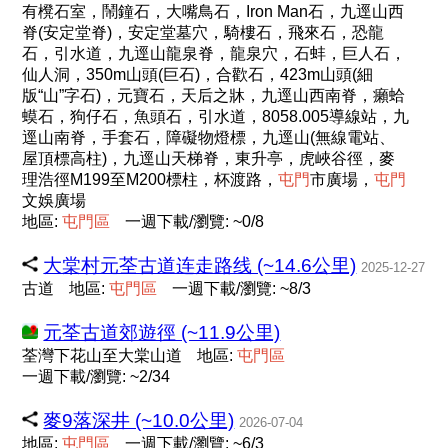
有櫈石室，鬧鐘石，大嘴鳥石，Iron Man石，九逕山西
脊(安定堂脊)，安定堂墓穴，騎樓石，飛來石，恐龍
石，引水道，九逕山龍泉脊，龍泉穴，石蚌，巨人石，
仙人洞，350m山頭(巨石)，合歡石，423m山頭(細
版“山”字石)，元寶石，天后之牀，九逕山西南脊，癩蛤
蟆石，狗仔石，魚頭石，引水道，8058.005導線站，九
逕山南脊，手套石，障礙物燈標，九逕山(無線電站、
屋頂標高柱)，九逕山天梯脊，東升亭，虎峽谷徑，麥
理浩徑M199至M200標柱，杯渡路，
屯
門
市廣場，
屯
門
文娛廣場
地區:
屯
門
區
一週下載/瀏覽: ~0/8
大棠村元荃古道连走路线 (~14.6公里)
2025-12-27
古道
地區:
屯
門
區
一週下載/瀏覽: ~8/3
元荃古道郊遊徑 (~11.9公里)
荃灣下花山至大棠山道
地區:
屯
門
區
一週下載/瀏覽: ~2/34
麥9落深井 (~10.0公里)
2026-07-04
地區:
屯
門
區
一週下載/瀏覽: ~6/3