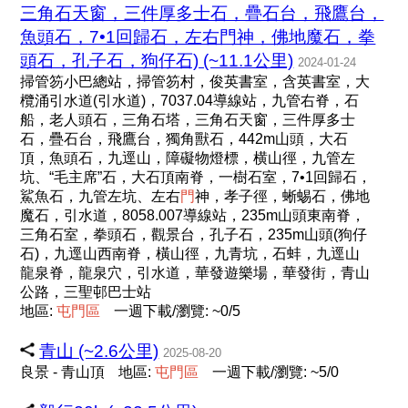
三角石天窗，三件厚多士石，疊石台，飛鷹台，
魚頭石，7•1回歸石，左右門神，佛地魔石，拳
頭石，孔子石，狗仔石) (~11.1公里)
2024-01-24
掃管笏小巴總站，掃管笏村，俊英書室，含英書室，大
欖涌引水道(引水道)，7037.04導線站，九管右脊，石
船，老人頭石，三角石塔，三角石天窗，三件厚多士
石，疊石台，飛鷹台，獨角獸石，442m山頭，大石
頂，魚頭石，九逕山，障礙物燈標，横山徑，九管左
坑、“毛主席”石，大石頂南脊，一樹石室，7•1回歸石，
鯊魚石，九管左坑、左右
門
神，孝子徑，蜥蜴石，佛地
魔石，引水道，8058.007導線站，235m山頭東南脊，
三角石室，拳頭石，觀景台，孔子石，235m山頭(狗仔
石)，九逕山西南脊，橫山徑，九青坑，石蚌，九逕山
龍泉脊，龍泉穴，引水道，華發遊樂場，華發街，青山
公路，三聖邨巴士站
地區:
屯
門
區
一週下載/瀏覽: ~0/5
青山 (~2.6公里)
2025-08-20
良景 - 青山頂
地區:
屯
門
區
一週下載/瀏覽: ~5/0