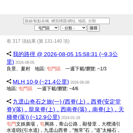
搜尋
有 317 項結果 (第 131-140 項)
我的路徑 @ 2026-08-05 15:58:31 (~9.3公
里)
2026-08-05
良景、夏村
地區:
屯
門
區
一週下載/瀏覽: ~1/3
MLH 10-9 (~21.4公里)
2026-06-08
地區:
屯
門
區
一週下載/瀏覽: ~4/6
九逕山奇石之旅(一) (西脊(上)，西脊(安定堂
脊)(落)，龍泉脊(上)，西南脊(落)，南脊(上)，天
梯脊(落)) (~12.9公里)
2024-01-18
屯
門
文娛廣場，
屯
興路，青山公路，顯發里，大欖涌引
水道I段(引水道)，九逕山西脊，“無常”石，“道”太極石，