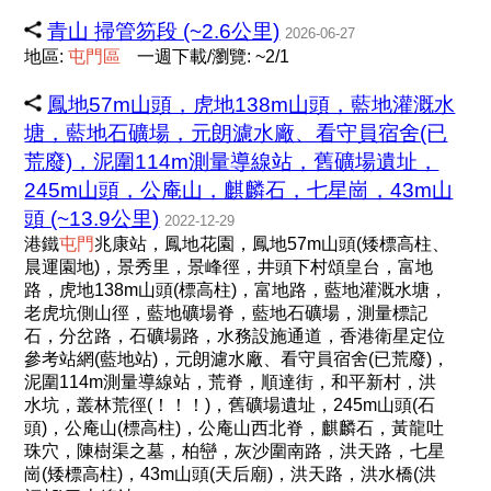
青山 掃管笏段 (~2.6公里)
2026-06-27
地區:
屯
門
區
一週下載/瀏覽: ~2/1
鳳地57m山頭，虎地138m山頭，藍地灌溉水
塘，藍地石礦場，元朗濾水廠、看守員宿舍(已
荒廢)，泥圍114m測量導線站，舊礦場遺址，
245m山頭，公庵山，麒麟石，七星崗，43m山
頭 (~13.9公里)
2022-12-29
港鐵
屯
門
兆康站，鳳地花園，鳳地57m山頭(矮標高柱、
晨運園地)，景秀里，景峰徑，井頭下村頌皇台，富地
路，虎地138m山頭(標高柱)，富地路，藍地灌溉水塘，
老虎坑側山徑，藍地礦場脊，藍地石礦場，測量標記
石，分岔路，石礦場路，水務設施通道，香港衛星定位
參考站網(藍地站)，元朗濾水廠、看守員宿舍(已荒廢)，
泥圍114m測量導線站，荒脊，順達街，和平新村，洪
水坑，叢林荒徑(！！！)，舊礦場遺址，245m山頭(石
頭)，公庵山(標高柱)，公庵山西北脊，麒麟石，黃龍吐
珠穴，陳樹渠之墓，柏巒，灰沙圍南路，洪天路，七星
崗(矮標高柱)，43m山頭(天后廟)，洪天路，洪水橋(洪