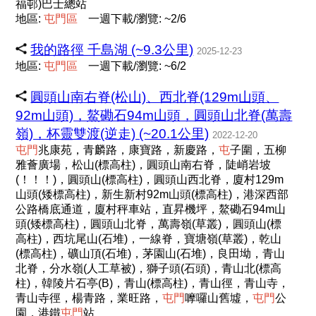
福邨)巴士總站
地區:
屯
門
區
一週下載/瀏覽: ~2/6
我的路徑 千島湖 (~9.3公里)
2025-12-23
地區:
屯
門
區
一週下載/瀏覽: ~6/2
圓頭山南右脊(松山)、西北脊(129m山頭、
92m山頭)，鰲磡石94m山頭，圓頭山北脊(萬壽
嶺)，杯靈雙渡(逆走) (~20.1公里)
2022-12-20
屯
門
兆康苑，青麟路，康寶路，新慶路，
屯
子圍，五柳
雅薈廣場，松山(標高柱)，圓頭山南右脊，陡峭岩坡
(！！！)，圓頭山(標高柱)，圓頭山西北脊，廈村129m
山頭(矮標高柱)，新生新村92m山頭(標高柱)，港深西部
公路橋底通道，廈村秤車站，直昇機坪，鰲磡石94m山
頭(矮標高柱)，圓頭山北脊，萬壽嶺(草叢)，圓頭山(標
高柱)，西坑尾山(石堆)，一線脊，寶塘嶺(草叢)，乾山
(標高柱)，礦山頂(石堆)，茅園山(石堆)，良田坳，青山
北脊，分水嶺(人工草被)，獅子頭(石頭)，青山北(標高
柱)，韓陵片石亭(B)，青山(標高柱)，青山徑，青山寺，
青山寺徑，楊青路，業旺路，
屯
門
嚤囉山舊墟，
屯
門
公
園，港鐵
屯
門
站