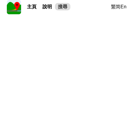
主頁
說明
搜尋
繁
简
En