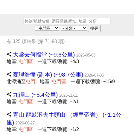
搜尋
有 325 項結果 (第 71-80 項)
大棠去何福堂 (~9.6公里)
2026-05-03
地區:
屯
門
區
一週下載/瀏覽: ~4/3
麥理浩徑 (副本) (~98.7公里)
2026-07-05
北潭涌至
屯
門
地區:
屯
門
區
一週下載/瀏覽: ~15/9
九徑山 (~5.4公里)
2025-11-11
地區:
屯
門
區
一週下載/瀏覽: ~2/1
青山 龍鼓灘去牛頭山 （經皇帝岩） (~1.1公
里)
2026-06-27
地區:
屯
門
區
一週下載/瀏覽: ~1/2