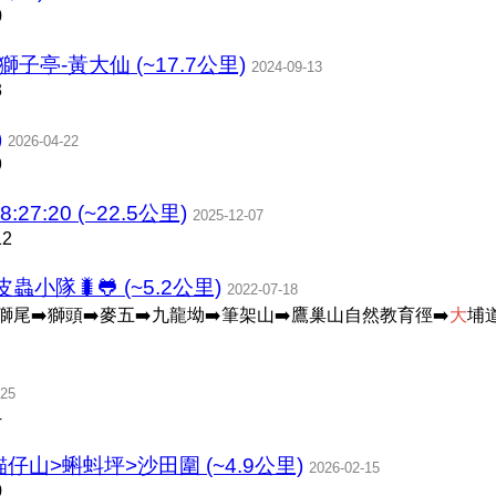
0
子亭-黃大仙 (~17.7公里)
2024-09-13
3
)
2026-04-22
9
:27:20 (~22.5公里)
2025-12-07
12
小隊🐛🐸 (~5.2公里)
2022-07-18
獅尾➡️獅頭➡️麥五➡️九龍坳➡️筆架山➡️鷹巢山自然教育徑➡️
大
埔
-25
4
山>蝌蚪坪>沙田圍 (~4.9公里)
2026-02-15
0