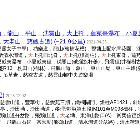
1
魚山，龍山，平山，沈雲山，大上托，蓮苑臺瀑布，小
山，慈觀古道) (~21.9公里)
2021-04-25
靈女子中學)，功樂道，龍山(榕樹花槽)，觀塘上配水庫花園，沈
新清水灣道，
大
上托西北脊，
大
上托(標高柱)，
大
上托東脊，蓮苑
威夷瀑布，小夏威夷徑，税關山(破爛旗杆躉)，飛雲徑(井欄樹古
躉R13，枕田山(樹林)，飛鵝山道，象山、東山山坳，東山主峰(
)，吊草岩，慈觀古道，慈雲山邨中央遊樂場
6
里)
2023-12-02
慈雲山道，豐華街，慈愛苑三期，鐵欄閘門、燈柱AF1421，
沙田坳，沙田坳道，麥理浩徑(第五段)M101至M098標柱，衛奕
鵝山道分岔路，飛鵝山道，
大
老坳、東洋山路口(A)，衛奕信徑(
關坳，飛鵝山石碑，茶寮坳(飛鵝山道、清水灣道分岔路)，清水灣
6