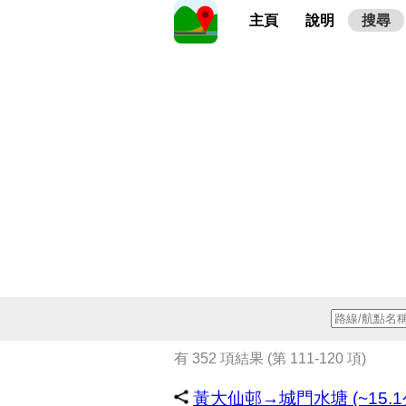
主頁
說明
搜尋
有 352 項結果 (第 111-120 項)
黃大仙邨→城門水塘 (~15.1