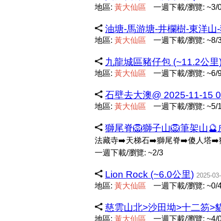
地區:
黃
大
仙
區
一週下載/瀏覽: ~3/
油塘-馬游塘-井欄樹-東洋山-獅
地區:
黃
大
仙
區
一週下載/瀏覽: ~8/
九龍城區豬仔包 (~11.2公里
地區:
黃
大
仙
區
一週下載/瀏覽: ~6/
石壁去大澳@ 2025-11-15 08
地區:
黃
大
仙
區
一週下載/瀏覽: ~5/
獅尾脊🦁獅子山🦁筆架山🔮皮蟲
法藏寺➡️天梯石➡️獅尾脊➡️傻人塔➡️
一週下載/瀏覽: ~2/3
Lion Rock (~6.0公里)
2025-03
地區:
黃
大
仙
區
一週下載/瀏覽: ~0/
慈雲山北>沙田坳>十二笏>貓仔
地區:
黃
大
仙
區
一週下載/瀏覽: ~4/