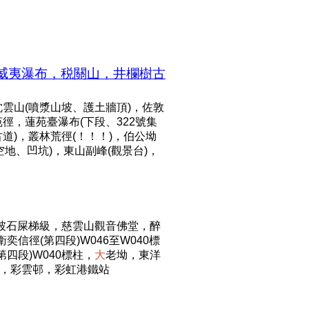
夏威夷瀑布，税關山，井欄樹古
雲山(噴漿山坡、護土牆頂)，佐敦
徑，蓮苑臺瀑布(下段、322號集
道)，叢林荒徑(！！！)，伯公坳
空地、凹坑)，東山副峰(觀景台)，
斜坡石屎梯級，慈雲山觀音佛堂，醉
信徑(第四段)W046至W040標
第四段)W040標柱，
大
老坳，東洋
道，彩雲邨，彩虹港鐵站