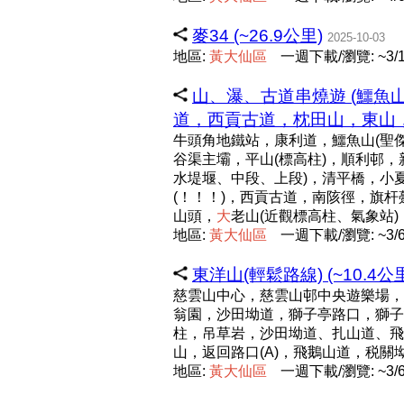
麥34 (~26.9公里)
2025-10-03
地區:
黃
大
仙
區
一週下載/瀏覽: ~3/
山、瀑、古道串燒遊 (鱷
道，西貢古道，枕田山，東山，大老
牛頭角地鐵站，康利道，鱷魚山(聖傑
谷渠主壩，平山(標高柱)，順利邨，
水堤堰、中段、上段)，清平橋，小夏
(！！！)，西貢古道，南陔徑，旗杆
山頭，
大
老山(近觀標高柱、氣象站
地區:
黃
大
仙
區
一週下載/瀏覽: ~3/
東洋山(輕鬆路線) (~10.4公
慈雲山中心，慈雲山邨中央遊樂場，
翁園，沙田坳道，獅子亭路口，獅子亭，
柱，吊草岩，沙田坳道、扎山道、飛
山，返回路口(A)，飛鵝山道，税
地區:
黃
大
仙
區
一週下載/瀏覽: ~3/