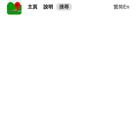
主頁
說明
搜尋
繁
简
En