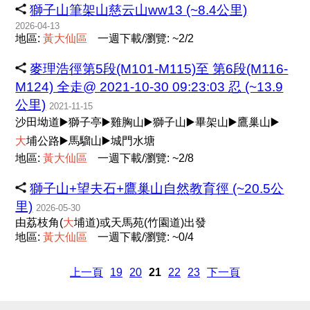
獅子山筆架山慈云山ww13 (~8.4公里)
2026-04-13
地區:
黃
大
仙
區
一週下載/瀏覽: ~2/2
麥理浩徑第5段(M101-M115)至 第6段(M116-
M124) 全走@ 2021-10-30 09:23:03 忍 (~13.9
公里)
2021-11-15
沙田坳道▶️獅子亭▶️雞胸山▶️獅子山▶️畢架山▶️鷹巢山▶️
大
埔公路▶️馬騮山▶️城門水塘
地區:
黃
大
仙
區
一週下載/瀏覽: ~2/8
獅子山+望夫石+鷹巢山自然教育徑 (~20.5公
里)
2026-05-30
由荔枝角(
大
埔道)或天馬苑(竹園道)出發
地區:
黃
大
仙
區
一週下載/瀏覽: ~0/4
上一頁
19
20
21
22
23
下一頁