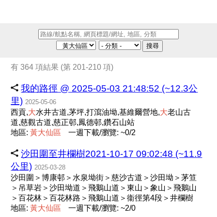
搜尋
有 364 項結果 (第 201-210 項)
我的路徑 @ 2025-05-03 21:48:52 (~12.3公
里)
2025-05-06
西貢,
大
水井古道,茅坪,打瀉油坳,基維爾營地,
大
老山古
道,慈觀古道,慈正邨,鳳德邨,鑽石山站
地區:
黃
大
仙
區
一週下載/瀏覽: ~0/2
沙田圍至井欄樹2021-10-17 09:02:48 (~11.9
公里)
2025-03-28
沙田圍＞博康邨＞水泉坳街＞慈沙古道＞沙田坳＞茅笪
＞吊草岩＞沙田坳道＞飛鵝山道＞東山＞象山＞飛鵝山
＞百花林＞百花林路＞飛鵝山道＞衞徑第4段＞井欄樹
地區:
黃
大
仙
區
一週下載/瀏覽: ~2/0