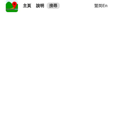
主頁
說明
搜尋
繁
简
En