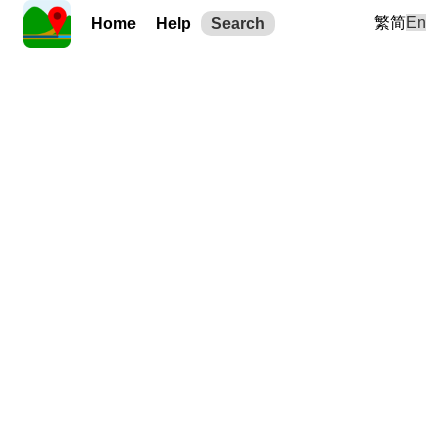
繁
简
En
Home
Help
Search