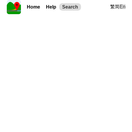
繁
简
En
Home
Help
Search