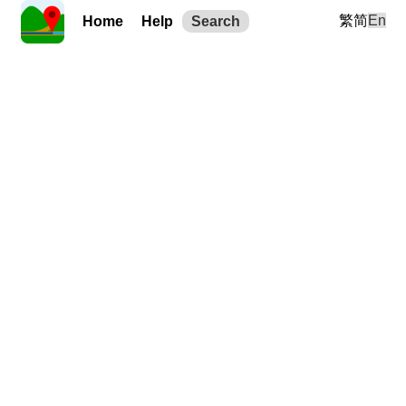
繁
简
En
Home
Help
Search