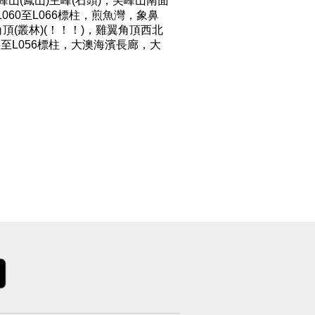
峰山(鳳山)主峰(石頭)，尖峰山南面
60至L066標柱，煎魚灣，象鼻
角頂(叢林)(！！！)，雞翼角頂西北
5至L056標柱，大澳海濱長廊，大