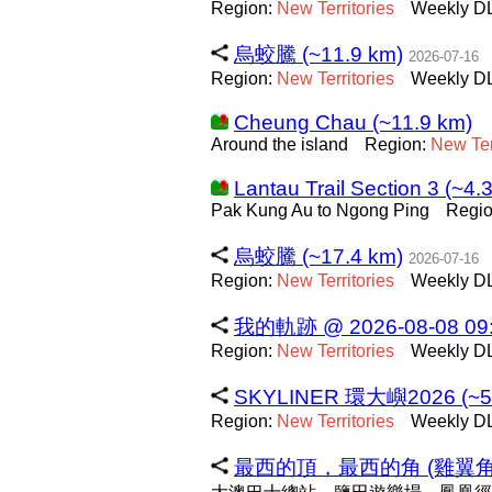
Region:
New
Territories
Weekly DL
烏蛟騰 (~11.9 km)
2026-07-16
Region:
New
Territories
Weekly DL
Cheung Chau (~11.9 km)
Around the island
Region:
New
Te
Lantau Trail Section 3 (~4.
Pak Kung Au to Ngong Ping
Regi
烏蛟騰 (~17.4 km)
2026-07-16
Region:
New
Territories
Weekly DL
我的軌跡 @ 2026-08-08 09:0
Region:
New
Territories
Weekly DL
SKYLINER 環大嶼2026 (~59
Region:
New
Territories
Weekly DL
最西的頂，最西的角 (雞翼角頂，