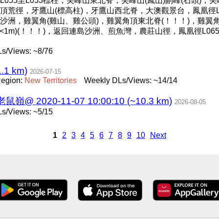
55至L053標柱，尖峰山東北脊，尖峰山(鳳山)副峰(石頭)，尖
荒徑，牙鷹山(標高柱)，牙鷹山西北脊，大澳觀景台，鳳凰徑L0
，連島沙洲，雞翼角(雞山、雞公頭)，雞翼角頂東北脊(！！！)，雞翼
<1m)(！！！)，返回連島沙洲、煎魚灣，農莊山徑，鳳凰徑L06
s/Views: ~8/76
.1 km)
2026-07-15
egion:
New
Territories
Weekly DLs/Views: ~14/14
020-11-07 10:00:10 (~10.3 km)
2026-08-05
s/Views: ~5/15
1
2
3
4
5
6
7
8
9
10
Next