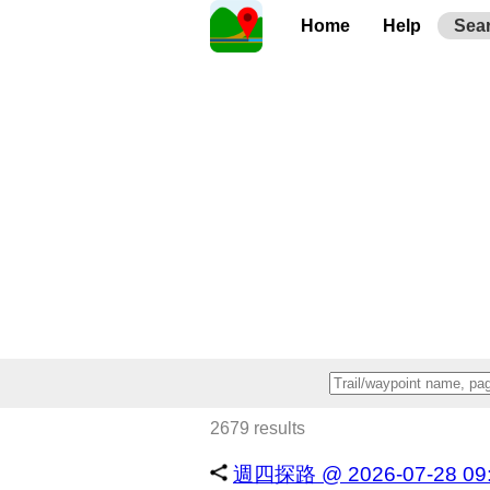
Home
Help
Sea
2679 results
週四探路 @ 2026-07-28 09:0