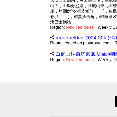
大澳巴士總站，鹽田遊樂場，鳳凰徑L0
山徑，山坳分岔路，牙鷹山東北面登頂
崖，岸綑(潮汐<0.6m)(！！！)
脊(！！！)，雞翼角西角，岸綑(潮汐
澳巴士總站
Region:
New
Territories
Weekly DL
moontrekker 2024 30k (~31
Route created on plotaroute.com
R
白虎山銅鑼坑東風坳簡頭圍老鼠嶺@ 2
Region:
New
Territories
Weekly DL