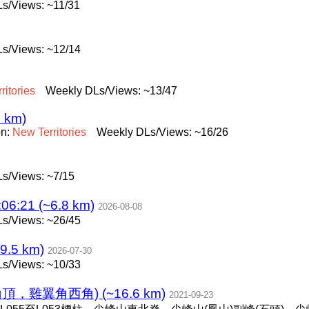
s/Views: ~11/31
s/Views: ~12/14
rritories
Weekly DLs/Views: ~13/47
3 km)
on:
New
Territories
Weekly DLs/Views: ~16/26
s/Views: ~7/15
6:21 (~6.8 km)
2026-08-08
s/Views: ~26/45
.5 km)
2026-07-30
s/Views: ~10/33
雞翼角西角) (~16.6 km)
2021-09-23