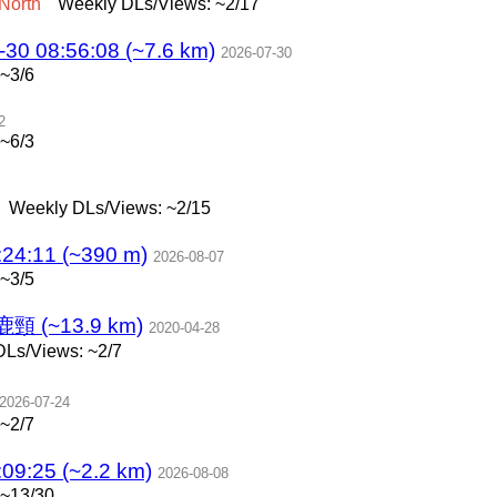
North
Weekly DLs/Views: ~2/17
08:56:08 (~7.6 km)
2026-07-30
~3/6
2
~6/3
Weekly DLs/Views: ~2/15
4:11 (~390 m)
2026-08-07
~3/5
(~13.9 km)
2020-04-28
Ls/Views: ~2/7
2026-07-24
~2/7
9:25 (~2.2 km)
2026-08-08
 ~13/30