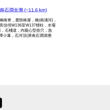
全溯 (~11.6 km)
峒南脊，鹿頸林屋，橋(南涌河)，
信俓W136至W137標柱，水壩
瀑，石棧道，內籠心型壺穴，急
小潭小瀑，石河頂(屏南石澗洄溯