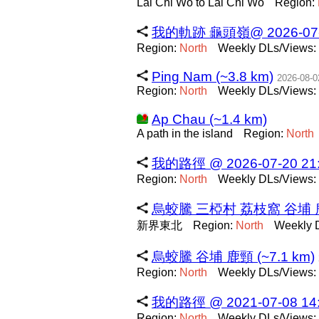
Lai Chi Wo to Lai Chi Wo
Region:
我的軌跡 龜頭嶺@ 2026-07-30 
Region:
North
Weekly DLs/Views: 
Ping Nam (~3.8 km)
2026-08-0
Region:
North
Weekly DLs/Views: 
Ap Chau (~1.4 km)
A path in the island
Region:
North
我的路徑 @ 2026-07-20 21:2
Region:
North
Weekly DLs/Views: 
烏蛟騰 三椏村 荔枝窩 谷埔 鹿頸 
新界東北
Region:
North
Weekly D
烏蛟騰 谷埔 鹿頸 (~7.1 km)
Region:
North
Weekly DLs/Views: 
我的路徑 @ 2021-07-08 14:0
Region:
North
Weekly DLs/Views: