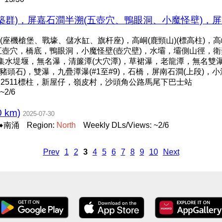
群)，屏嘉石澗半溯(五壺穴、鴨眼洞、小魔怪壁)，屏南石澗
座機槍堡、戰壕、儲水缸、旗杆座)，高峒(鹿頸山)(標高柱)，高
，五壺穴，橋底，鴨眼洞，小魔怪壁(壺穴壁)，水壩，壩側山徑，衛奕
狀集水堤堰，無名瀑，清簾潭(大穴潭)，草裙瀑，老龍潭，無名雙
豬頭石)，雙瀑，九疊潭瀑(#1至#9)，石橋，屏南石澗(上段)，
至C2511標柱，新屋仔，嶺皮村，沙頭角公路馬尾下巴士站
~2/6
 km)
2025-07-30
➡️南涌
Region:
North
Weekly DLs/Views: ~2/6
Prev
1
2
3
4
5
6
7
8
9
10
Next