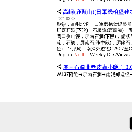
高峒(鹿頸山)(日軍機槍堡建築
2021-03-03
鹿頸，高峒北脊，日軍機槍堡建築群(
屏嘉石澗(下段)，石板潭(嘉龍潭)
閘口側山徑，屏南石澗(下段)，齒
流，石橋，屏南石澗(中段)，肥豬石(
位)，平頂坳，南涌郊遊徑C2507
Region:
North
Weekly DLs/Views: 
屏南石澗🐛🐸皮蟲小隊 (~3.0
W137附近➡️屏南石澗➡️南涌郊遊徑