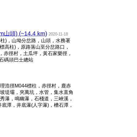
 (~14.4 km)
2020-11-18
高柱)，山坳分岔路，山頭，水務署
(標高柱)，原路落山至分岔路口，
標柱，赤徑村，土瓜坪，黃石家樂徑，
黄石碼頭巴士總站
浩徑M044標柱，赤徑村，鹿赤
坡堤壩，夾萬坑，水管，集水直角
秀瀑，鳴幽瀑，石棧道，三峽溪，
，井底潭，井底瀑(人字瀑)，槽石潭，