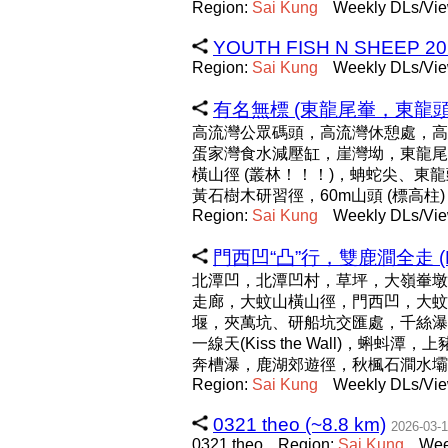
Region:
Sai
Kung
Weekly DLs/Vie
YOUTH FISH N SHEEP 202
Region:
Sai
Kung
Weekly DLs/Vie
有名無標 (東龍尾輋，東龍頭輋，
高流灣公眾碼頭，高流灣休憩處，高
蛋家灣食水減壓缸，崖灣坳，東龍尾輋
橫山徑 (叢林！！！)，蚺蛇尖、東
黃石樹木研習徑，60m山頭 (標高
Region:
Sai
Kung
Weekly DLs/Vie
門西凹“凸”行，雙鹿澗全走 (R) 
北潭凹，北潭凹村，草坪，大嶺輋墩
走廊，大蚊山橫山徑，門西凹，大蚊
堰，夾萬坑、研船坑交匯處，千絲瀑
一線天(Kiss the Wall)
奔槽瀑，鹿湖郊遊徑，秋楓石澗水壩
Region:
Sai
Kung
Weekly DLs/Vie
0321 theo (~8.8 km)
2026-03-
0321 theo
Region:
Sai
Kung
Wee