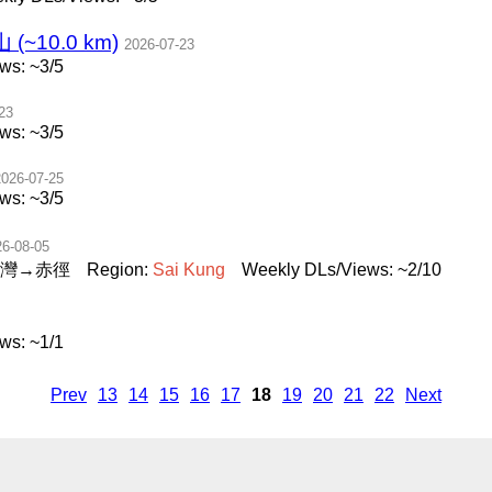
~10.0 km)
2026-07-23
ws: ~3/5
23
ws: ~3/5
2026-07-25
ws: ~3/5
26-08-05
灣→赤徑
Region:
Sai
Kung
Weekly DLs/Views: ~2/10
ws: ~1/1
Prev
13
14
15
16
17
18
19
20
21
22
Next