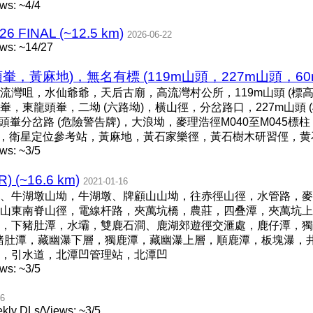
ws: ~4/4
6 FINAL (~12.5 km)
2026-06-22
ws: ~14/27
黃麻地)，無名有標 (119m山頭，227m山頭，60m山頭)
流灣咀，水仙爺爺，天后古廟，高流灣村公所，119m山頭 (標
，東龍頭輋，二坳 (六路坳)，横山徑，分岔路口，227m山頭 
龍頭輋分岔路 (危險警告牌)，大浪坳，麥理浩徑M040至M045
柱)，衛星定位參考站，黃麻地，黃石家樂徑，黃石樹木研習俓，
ws: ~3/5
(~16.6 km)
2021-01-16
、牛湖墩山坳，牛湖墩、牌顧山山坳，往赤徑山徑，水管路，麥理
山東南脊山徑，電線杆路，夾萬坑橋，農莊，四叠潭，夾萬坑上
，下豬肚潭，水壩，雙鹿石澗、鹿湖郊遊徑交滙處，鹿仔潭，獨
，蝌蚪潭，上豬肚潭，藏幽瀑下層，獨鹿潭，藏幽瀑上層，順鹿潭，板塊瀑
，引水道，北潭凹管理站，北潭凹
ws: ~3/5
16
kly DLs/Views: ~3/5