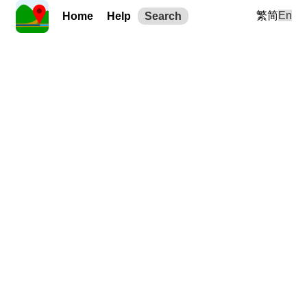
繁
简
En
Home
Help
Search