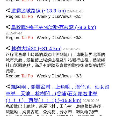
道霧迷城路線 (~13.3 km)
2024-11-18
Region:
Tai
Po
Weekly DLs/Views: ~2/5
烏胶騰>梅子林>蛤塘>荔枝窩 (~9.3 km)
2025-04-14
Region:
Tai
Po
Weekly DLs/Views: ~3/3
越嶺大埔30 (~31.4 km)
2025-07-23
路線還會攀上崎嶇的原始山徑到龍山，遠眺新界北區的
城市景貌，最後踏上蝴蝶山徑及牛牯嶺行山徑，然後經
社山返回終點，滿足有經驗及喜歡挑戰技術路型的越野
跑者。
Region:
Tai
Po
Weekly DLs/Views: ~3/3
飄岡峒，鎖羅盆村，上角咀，滘仔頂、仙女踏
車脊，天池，榕樹凹，(谷埔)石芽頭右北脊
(！！！)、西脊(！！！) (~15.8 km)
2026-02-26
烏蛟騰巴士總站，新屋下村，田心村，烏蛟騰郊遊徑，
減龍坳，媽騰古道，亞媽笏，分水凹，飄岡峒(絲帶