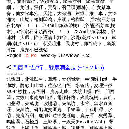
樹)，澗側荒徑，谷鎖古道，鎖羅盆村，鎖羅盤灣，岸
綑，上角咀，滘仔，荒脊，滘仔頂(叢林)，仙女踏車
脊，仙女踏車穴，天池，大深涌，岸綑，推土車，大深
涌篤，山坳，榕樹凹灣，岸綑，榕樹凹，(谷埔)石芽頭
右北脊(！！！)，174m山頭(絲帶樹)，(谷埔)石芽頭(樹
木)，(谷埔)石芽頭西脊(！！！)，237m山頭(叢林)，谷
埔村，大環，降下逐鹿出雞谷，沙堤(潮汐＜0.7m)，岸
綑(潮汐＜0.7m)，水浸咀排，鳳坑村，雞谷樹下，新娘
潭路，鹿頸小巴總站
Region:
Tai
Po
Weekly DLs/Views: ~2/5
門西凹“凸”行，雙鹿澗全走 (~15.2 km)
2020-11-24
北潭凹，北潭凹村，草坪，大嶺輋墩、牛湖墩山坳，牛
湖墩、牌顧山山坳，往赤徑山徑，水管路，麥理浩徑
M044標柱，赤徑村，鹿赤走廊，大蚊山橫山徑，門西
凹，大蚊山東南脊山徑，電線杆路，夾萬坑橋，農莊，
四叠潭，夾萬坑上坡堤壩，夾萬坑，水管，集水直角
堰，夾萬坑、研船坑交匯處，千絲瀑，下豬肚潭，水
壩，雙鹿石澗、鹿湖郊遊徑交滙處，鹿仔潭，獨秀瀑，
鳴幽瀑，石棧道，三峽溪，一線天(Kiss the Wall)，蝌
蚪潭，上豬肚潭，藏幽瀑下層，獨鹿潭，藏幽瀑上層，