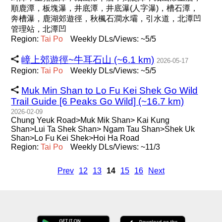
順鹿潭，板塊瀑，井底潭，井底瀑(人字瀑)，槽石潭，
奔槽瀑，鹿湖郊遊徑，秋楓石澗水壩，引水道，北潭凹
管理站，北潭凹
Region:
Tai
Po
Weekly DLs/Views: ~5/5
嶂上郊遊徑~牛耳石山 (~6.1 km)
2026-05-17
Region:
Tai
Po
Weekly DLs/Views: ~5/5
Muk Min Shan to Lo Fu Kei Shek Go Wild
Trail Guide [6 Peaks Go Wild] (~16.7 km)
2026-02-09
Chung Yeuk Road>Muk Mik Shan> Kai Kung
Shan>Lui Ta Shek Shan> Ngam Tau Shan>Shek Uk
Shan>Lo Fu Kei Shek>Hoi Ha Road
Region:
Tai
Po
Weekly DLs/Views: ~11/3
Prev
12
13
14
15
16
Next