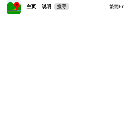
主页
说明
搜寻
繁
简
En