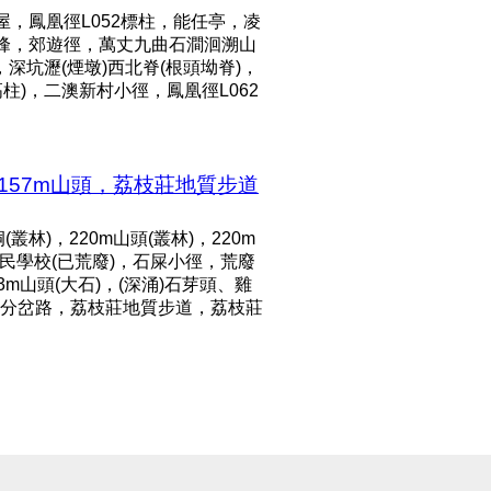
屋，鳳凰徑L052標柱，能任亭，凌
塔峰，郊遊徑，萬丈九曲石澗洄溯山
深坑瀝(煙墩)西北脊(根頭坳脊)，
高柱)，二澳新村小徑，鳳凰徑L062
157m山頭，荔枝莊地質步道
林)，220m山頭(叢林)，220m
民學校(已荒廢)，石屎小徑，荒廢
3m山頭(大石)，(深涌)石芽頭、雞
)，分岔路，荔枝莊地質步道，荔枝莊