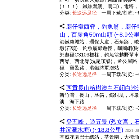
(！！！)，鐵絲圍網、閘口)，電塔
分类:
长
途
远
足
径
一周下载/浏览: ~6
廟仔墩西脊，釣魚翁，廟仔
山，百勝角50m山頭 (~8.9公里
港鐵康城站，環保大道，石角路，峻瑩
墩(石頭)，釣魚翁郊遊徑，飄岡峒(
郊遊徑C3103標柱，釣魚翁越野單
西脊、西北脊(坑尾頂脊)，孟公屋路
徑，寶邑路，港鐵將軍澳站
分类:
长
途
远
足
径
一周下载/浏览: ~4
西貢長山榕樹澳白石屻白沙澳 (
斬竹灣，長山，氹笏，鐵鉗坑，坪墩
澳，海下路
分类:
长
途
远
足
径
一周下载/浏览: ~3
登五峰，遊五景 (烈女宮
井沉澱水塘) (~18.8公里)
2021-08
荃威花園巴士總站，荃景圍，大欖涌