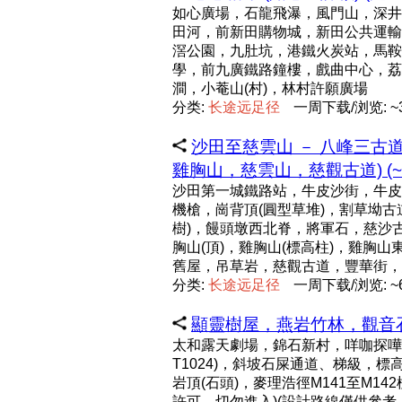
如心廣場，石龍飛瀑，風門山，深井
田河，前新田購物城，新田公共運輸
滘公園，九肚坑，港鐵火炭站，馬鞍
學，前九廣鐵路鐘樓，戲曲中心，荔
澗，小菴山(村)，林村許願廣場
分类:
长
途
远
足
径
一周下载/浏览: ~3
沙田至慈雲山 － 八峰三古
雞胸山，慈雲山，慈觀古道) (~1
沙田第一城鐵路站，牛皮沙街，牛皮沙
機槍，崗背頂(圓型草堆)，割草坳古
樹)，饅頭墩西北脊，將軍石，慈沙
胸山(頂)，雞胸山(標高柱)，雞胸
舊屋，吊草岩，慈觀古道，豐華街，
分类:
长
途
远
足
径
一周下载/浏览: ~6
顯靈樹屋，燕岩竹林，觀音石河
太和露天劇場，錦石新村，咩咖探嘩
T1024)，斜坡石屎通道、梯級，
岩頂(石頭)，麥理浩徑M141至M1
許可，切勿進入)(設計路線僅供參考