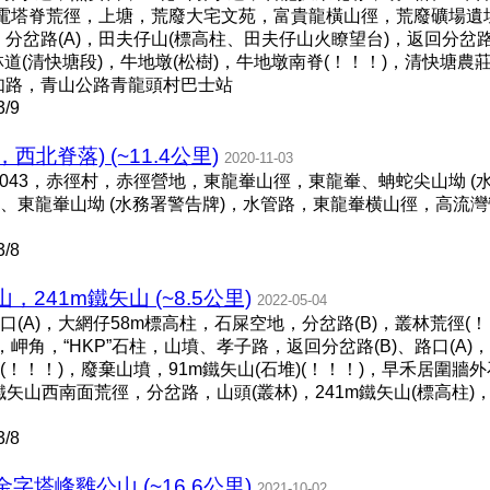
，電塔脊荒徑，上塘，荒廢大宅文苑，富貴龍橫山徑，荒廢礦場遺
柱，分岔路(A)，田夫仔山(標高柱、田夫仔山火瞭望台)，返回分岔路
道(清快塘段)，牛地墩(松樹)，牛地墩南脊(！！！)，清快塘農莊
如路，青山公路青龍頭村巴士站
/9
上，西北脊落) (~11.4公里)
2020-11-03
至M043，赤徑村，赤徑營地，東龍輋山徑，東龍輋、蚺蛇尖山坳 
、東龍輋山坳 (水務署警告牌)，水管路，東龍輋横山徑，高流
/8
241m鐵矢山 (~8.5公里)
2022-05-04
A)，大網仔58m標高柱，石屎空地，分岔路(B)，叢林荒徑(！！
！！)，岬角，“HKP”石柱，山墳、孝子路，返回分岔路(B)、路口(
！！！)，廢棄山墳，91m鐵矢山(石堆)(！！！)，早禾居圍
41m鐵矢山西南面荒徑，分岔路，山頭(叢林)，241m鐵矢山(標高
/8
塔峰雞公山 (~16.6公里)
2021-10-02