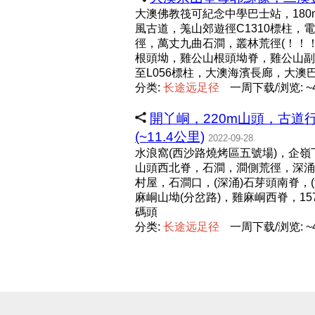
大澳佛教筏可紀念中學巴士站，180
風古道，羗山郊遊徑C1310標柱
徑，萬丈九曲石澗，叢林荒徑(！！！
根頭坳，雞公山根頭坳脊，雞公山副峰(
至L056標柱，大澳海濱長廊，大澳
分类:
长
途
远
足
径
一周下载/浏览: ~4
開丫峒，220m山頭，古道
(~11.4公里)
2022-09-28
水浪窩(西沙路燒烤區五號場)，企嶺下
山頭西北脊，石澗，澗側荒徑，深涌
村屋，石澗口，(深涌)石芽頭南脊，(深
麻峒山坳(分岔路)，雞麻峒西脊，1
碼頭
分类:
长
途
远
足
径
一周下载/浏览: ~4