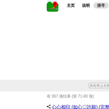
主页
说明
搜寻
有 367 项结果 (第 71-80 项)
心心相印 (如心♡許願) (完整簡