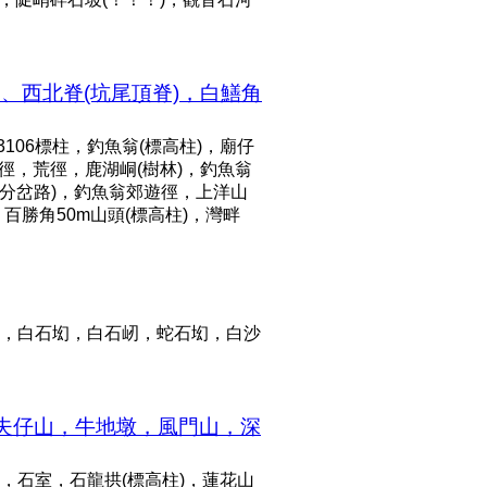
、西北脊(坑尾頂脊)，白鱔角
06標柱，釣魚翁(標高柱)，廟仔
徑，荒徑，鹿湖峒(樹林)，釣魚翁
、分岔路)，釣魚翁郊遊徑，上洋山
百勝角50m山頭(標高柱)，灣畔
，白石㘭，白石屻，蛇石㘭，白沙
田夫仔山，牛地墩，風門山，深
石室，石龍拱(標高柱)，蓮花山