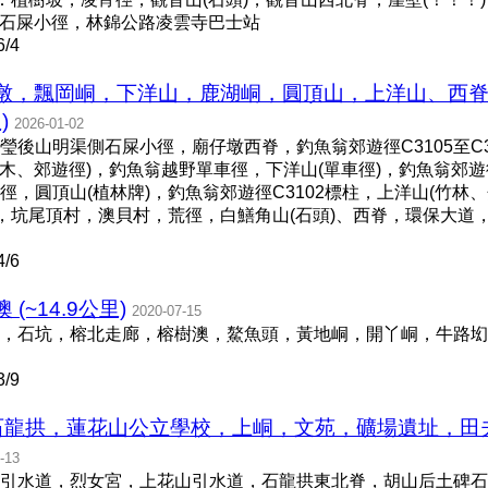
，石屎小徑，林錦公路凌雲寺巴士站
/4
墩，飄岡峒，下洋山，鹿湖峒，圓頂山，上洋山、西脊
)
2026-01-02
後山明渠側石屎小徑，廟仔墩西脊，釣魚翁郊遊徑C3105至C31
樹木、郊遊徑)，釣魚翁越野單車徑，下洋山(單車徑)，釣魚翁郊遊
車徑，圓頂山(植林牌)，釣魚翁郊遊徑C3102標柱，上洋山(竹林
，坑尾頂村，澳貝村，荒徑，白鱔角山(石頭)、西脊，環保大道，
/6
~14.9公里)
2020-07-15
，石坑，榕北走廊，榕樹澳，鰲魚頭，黃地峒，開丫峒，牛路㘭
/9
，石龍拱，蓮花山公立學校，上峒，文苑，礦場遺址，
-13
引水道，烈女宮，上花山引水道，石龍拱東北脊，胡山后土碑石，