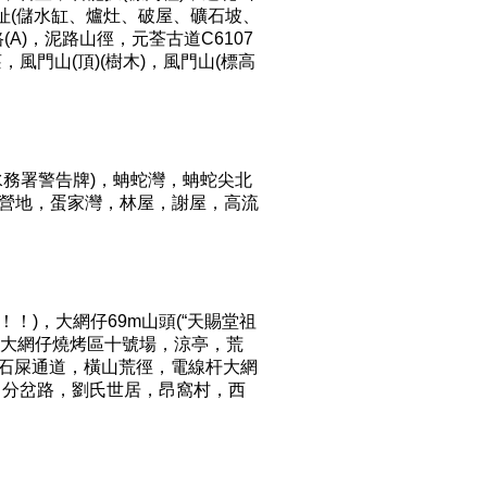
址(儲水缸、爐灶、破屋、礦石坡、
(A)，泥路山徑，元荃古道C6107
，風門山(頂)(樹木)，風門山(標高
(水務署警告牌)，蚺蛇灣，蚺蛇尖北
灣營地，蛋家灣，林屋，謝屋，高流
！)，大網仔69m山頭(“天賜堂祖
A)，大網仔燒烤區十號場，涼亭，荒
牆外石屎通道，橫山荒徑，電線杆大網
柱)，分岔路，劉氏世居，昂窩村，西