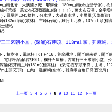
m山頭北脊，大澳濾水廠，耶穌像，180m山頭(佘山聖母像)，樹
，電線杆荒徑，萬丈布石澗洄溯山徑(！！！)，萬丈布石澗，金字
)，鳳凰徑L045標柱，分水坳，大磡森南坳，小屏風(天際斷崖)，
182m山頭)(叢林)、主峰(石頭)，雞公山北脊，137m山頭(標
巴士總站
/5
行三王來朝小堂，(深涌)石芽頭、113m山頭，雞麻峒、
，榕樹澳，電訊杆HKT P416，荒廢耕地，開丫峒南脊，開丫峒(叢
，電線杆深涌線路P.61，欄杆石屎橋，古道行三王來朝小堂、公
涌)石芽頭主峰(181m)(標高柱)，(深涌)石芽頭東脊，山坳，11
57m山頭(石頭)，山坳，雞麻峒(空地)，雞麻峒白角仔脊(西北脊
/5
上一页
3
4
5
6
7
8
9
10
11
12
下一页