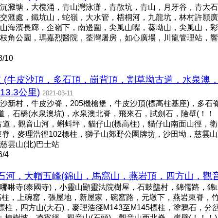
沉澱塘，大欖涌，青山灣泳灘，青散坑，青山，月牙谷，青大石
交滙處，鐵坑山，蛇嶺，大水管，梧桐河，九龍坑，林村許願廣
山海濱長廊，企嶺下，南邊圍，尖風山嘴，葵坳山，尖風山，彩
枝角公園，瑪嘉烈醫院，荃灣屠房，如心廣場，川龍管理站，響
/10
道 (牛皮沙頂，多石頂，崗背頂，割草坳古道，水泉澳
3.3公里)
2021-03-11
新村，牛皮沙脊，205機槍堡，牛皮沙頂(標高柱基座)，多石脊
道，石橋(水泉澳坑)，水泉澳北脊，飛來石，試劍石，險壁(！！！
古道，觀音山河，蝌蚪坪，貓仔山(標高柱)，貓仔山南面山徑，
山東脊，麥理浩徑102標柱，獅子山郊野公園牌坊，沙田坳，慈雲
慈雲山(北)巴士站
/4
，大帽五峰(錦山，馬窩山，燕岩頂，四方山，觀音山) 
哪啉寺(泰國寺)，小靈山顯靈法院樹屋，石鼓壟村，錦儒路，錦山
標高柱，上碗窰，張屋地，新屋家，碗窰路，元墩下，燕岩東脊，竹林
42標柱，四方山(大石)，麥理浩徑M143至M145標柱，塗鴉石，分
：植樹坡，凌宵徑，觀音山(石頭)，觀音山西北脊，崖壁(！！！)