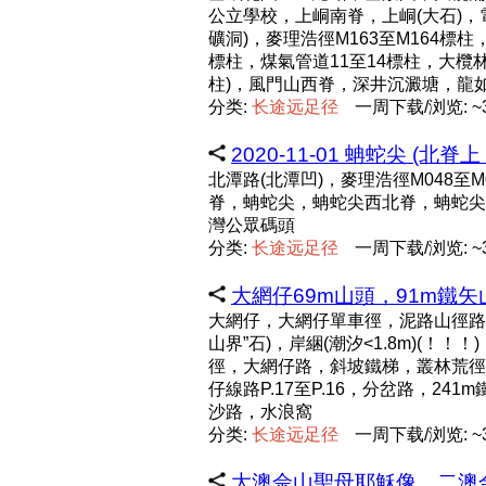
公立學校，上峒南脊，上峒(大石)
礦洞)，麥理浩徑M163至M164標
標柱，煤氣管道11至14標柱，大欖林
柱)，風門山西脊，深井沉澱塘，龍
分类:
长
途
远
足
径
一周下载/浏览: ~3
2020-11-01 蚺蛇尖 (北脊
北潭路(北潭凹)，麥理浩徑M048
脊，蚺蛇尖，蚺蛇尖西北脊，蚺蛇尖
灣公眾碼頭
分类:
长
途
远
足
径
一周下载/浏览: ~3
大網仔69m山頭，91m鐵矢山，
大網仔，大網仔單車徑，泥路山徑路口(
山界”石)，岸綑(潮汐<1.8m)(！
徑，大網仔路，斜坡鐵梯，叢林荒徑(
仔線路P.17至P.16，分岔路，2
沙路，水浪窩
分类:
长
途
远
足
径
一周下载/浏览: ~3
大澳佘山聖母耶穌像，二澳金字