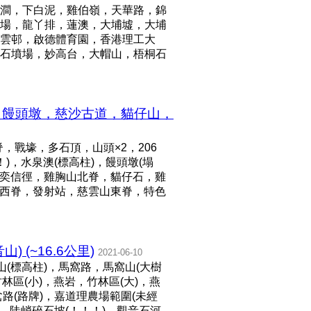
澗，下白泥，雞伯嶺，天華路，錦
場，龍丫排，蓮澳，大埔墟，大埔
雲邨，啟德體育園，香港理工大
石墳場，妙高台，大帽山，梧桐石
，饅頭墩，慈沙古道，貓仔山，
，戰壕，多石頂，山頭×2，206
)，水泉澳(標高柱)，饅頭墩(塌
衛奕信徑，雞胸山北脊，貓仔石，雞
山西脊，發射站，慈雲山東脊，特色
(~16.6公里)
2021-06-10
(標高柱)，馬窩路，馬窩山(大樹
區(小)，燕岩，竹林區(大)，燕
岔路(路牌)，嘉道理農場範圍(未經
，陡峭碎石坡(！！！)，觀音石河