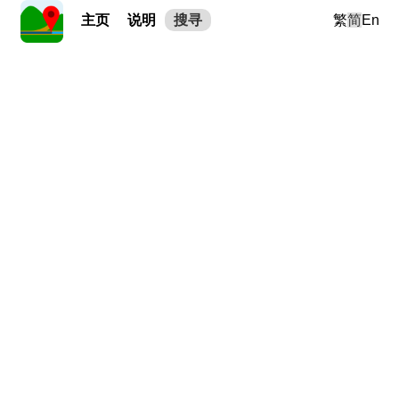
主页
说明
搜寻
繁
简
En