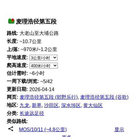
麦理浩径第五段
路线:
大老山至大埔公路
长度:
~10.7公里
上/落:
~970米/~1.2公里
平地速度:
爬高速度:
估计需时:
~6小时
一周下载/浏览:
~5/42
更新日期:
2026-04-14
网页:
麦理浩径第五段 (郊野乐行)
,
麦理浩径第五段 (谷歌)
地区:
九龙
,
新界
,
沙田区
,
深水埗区
,
黄大仙区
分类:
长途远足径
类似路线:
MOS/10/11 (~4.8公里)
显示