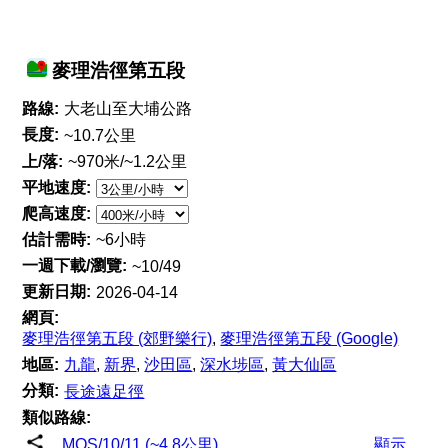
麥理浩徑第五段
路線:
大老山至大埔公路
長度:
~10.7公里
上/落:
~970米/~1.2公里
平地速度:
爬高速度:
估計需時:
~6小時
一週下載/瀏覽:
~10/49
更新日期:
2026-04-14
網頁:
麥理浩徑第五段 (郊野樂行)
,
麥理浩徑第五段 (Google)
地區:
九龍
,
新界
,
沙田區
,
深水埗區
,
黃大仙區
分類:
長途遠足徑
類似路線:
MOS/10/11 (~4.8公里)
顯示