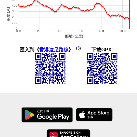
(
3
)
匯入到《
香港遠足路線
》:
下載GPX: