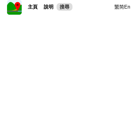
主頁
說明
搜尋
繁
简
En