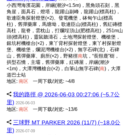
小西灣海濱花園，岸綑(潮汐<1.5m)，黑角頭石刻，黑
角崖，面具石，燈塔，龍躍山副峰，龍躍山(標高柱)，
歌連臣角探射燈堡(×2)、發電機堡，砵甸乍山(標高
柱)，舊彈藥庫，馬塘坳，歌連臣山(標高柱)，舊紅磚標
高柱，龍脊，雲枕山，打爛埕頂山(肥標高柱)，251m山
頭(標高柱)，靈鼠聽濤石，土地灣探射燈堡、機槍堡，
銀坑村機槍台(×2)，東丫背村探射燈堡，東丫村探射燈
堡、機槍堡，爛泥灣機槍台(×2)，無字石碑(北)，石碑
山，舊彈藥庫、廁所(×2)，野豬徑
南
坑，“長頸鹿”樹，
拱型石憍，主壩，舊彈藥庫，紅磚屋，岸綑(潮汐
<1m)，大潭灣機槍台(×2)，白筆山無字石碑(
南
)，大潭
道巴士站
地区:
南
区
一周下载/浏览: ~4/8
我的路徑 @ 2026-06-03 00:27:06 (~5.7公
里)
2026-06-03
地区:
南
区
一周下载/浏览: ~13/6
三球野 MT PARKER 2026 (11/7) (~18.0公
里)
2026-07-09