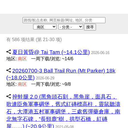
搜寻
有 586 项结果 (第 21-30 项)
夏日黃昏@ Tai Tam (~14.1公里)
2026-06-16
地区:
南
区
一周下载/浏览: ~14/6
20260700-3 Ball Trail Run (Mt Parker) 18k
(~18.0公里)
2026-06-29
地区:
南
区
一周下载/浏览: ~9/8
捽蛙腿 2.0 (黑角頭石刻，黑角崖，面具石，
歌連臣角軍事碉堡，舊式紅磚標高柱，靈鼠聽濤
石，大潭港五村軍事碉堡，三處舊彈藥倉庫，南
北無字石碑，“長頸鹿”樹，拱型石橋，紅磚
屋……) (~20.9公里)
2021-05-08