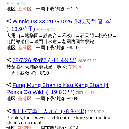
2026-07-25
地区:
荃
湾
区
一周下载/浏览: ~7/12
Winnie 93-33-20251026-禾秧天門 (副本)
(~13.9公里)
2026-07-23
大霧山→施樂園→妙高台→禾秧山→石天門→松樹徑→
龍門郊遊徑→城門引水道→老圍路圓玄學院
地区:
荃
湾
区
一周下载/浏览: ~8/10
28/7/26 路線2 (~11.4公里)
2026-07-22
菠蘿壩往大埔經龍城堡
地区:
荃
湾
区
一周下载/浏览: ~8/10
Fung Mung Shan to Kau Keng Shan [4
Peaks Go Wild] (~19.6公里)
2026-07-11
地区:
荃
湾
区
一周下载/浏览: ~10/8
週四~芙蓉山人頭石 (~8.3公里)
2026-07-21
Bientus, Inc. - www.ramblr.com - Share your outdoor
stories on a map!
地区:
荃
湾
区
一周下载/浏览: ~6/14