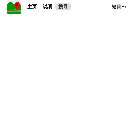
主页
说明
搜寻
繁
简
En