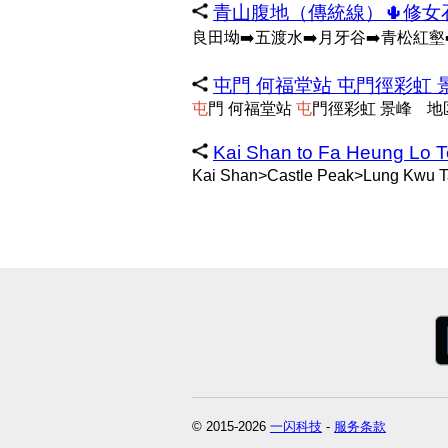
青山腹地（傳統線）🌵修女石室
良田坳➡️五渡水➡️月牙谷➡️青松紅壑
屯門 何福堂站 屯門徑彩虹 景峰
屯
門 何福堂站
屯
門徑彩虹 景峰
地
Kai Shan to Fa Heung Lo 
Kai Shan>Castle Peak>Lung Kwu 
© 2015-2026
一闪科技
-
服务条款