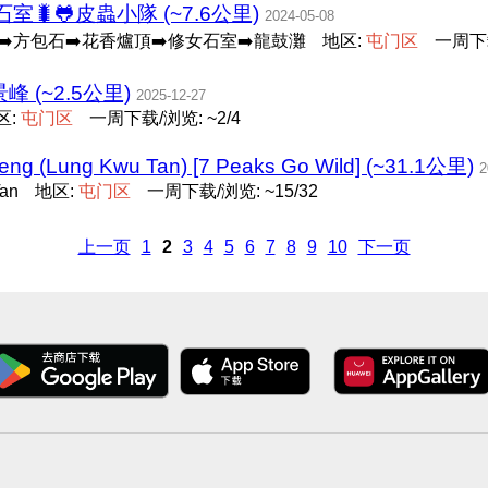
🐛🐸皮蟲小隊 (~7.6公里)
2024-05-08
➡️方包石➡️花香爐頂➡️修女石室➡️龍鼓灘
地区:
屯
门
区
一周下载
 (~2.5公里)
2025-12-27
区:
屯
门
区
一周下载/浏览: ~2/4
Teng (Lung Kwu Tan) [7 Peaks Go Wild] (~31.1公里)
2
Tan
地区:
屯
门
区
一周下载/浏览: ~15/32
上一页
1
2
3
4
5
6
7
8
9
10
下一页