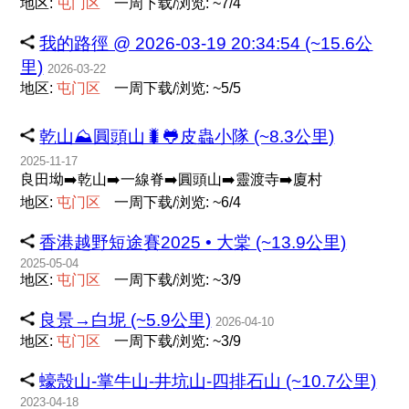
地区:
屯
门
区
一周下载/浏览: ~7/4
我的路徑 @ 2026-03-19 20:34:54 (~15.6公
里)
2026-03-22
地区:
屯
门
区
一周下载/浏览: ~5/5
乾山⛰️圓頭山🐛🐸皮蟲小隊 (~8.3公里)
2025-11-17
良田坳➡️乾山➡️一線脊➡️圓頭山➡️靈渡寺➡️廈村
地区:
屯
门
区
一周下载/浏览: ~6/4
香港越野短途賽2025 • 大棠 (~13.9公里)
2025-05-04
地区:
屯
门
区
一周下载/浏览: ~3/9
良景→白坭 (~5.9公里)
2026-04-10
地区:
屯
门
区
一周下载/浏览: ~3/9
蠔殼山-掌牛山-井坑山-四排石山 (~10.7公里)
2023-04-18