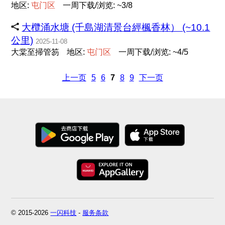
地区:
屯
门
区
一周下载/浏览: ~3/8
大欖涌水塘 (千島湖清景台經楓香林） (~10.1
公里)
2025-11-08
大棠至掃管笏
地区:
屯
门
区
一周下载/浏览: ~4/5
上一页
5
6
7
8
9
下一页
© 2015-2026
一闪科技
-
服务条款