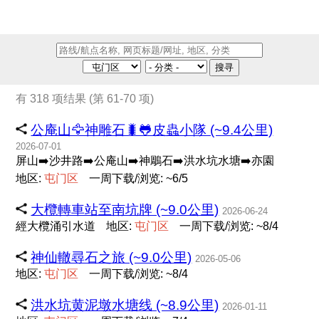
搜寻
有 318 项结果 (第 61-70 项)
公庵山🦅神雕石🐛🐸皮蟲小隊 (~9.4公里)
2026-07-01
屏山➡️沙井路➡️公庵山➡️神鵰石➡️洪水坑水塘➡️亦園
地区:
屯
门
区
一周下载/浏览: ~6/5
大欖轉車站至南坑牌 (~9.0公里)
2026-06-24
經大欖涌引水道
地区:
屯
门
区
一周下载/浏览: ~8/4
神仙轍尋石之旅 (~9.0公里)
2026-05-06
地区:
屯
门
区
一周下载/浏览: ~8/4
洪水坑黄泥墩水塘线 (~8.9公里)
2026-01-11