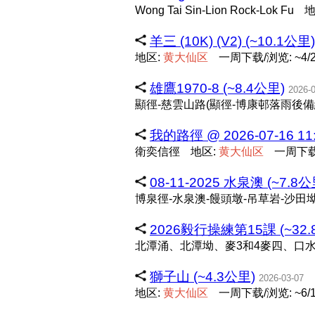
Wong Tai Sin-Lion Rock-Lok Fu
地
羊三 (10K) (V2) (~10.1公里)
地区:
黄
大
仙
区
一周下载/浏览: ~4/
雄鷹1970-8 (~8.4公里)
2026-
顯徑-慈雲山路(顯徑-博康邨落雨後備
我的路徑 @ 2026-07-16 11:
衛奕信徑
地区:
黄
大
仙
区
一周下载/
08-11-2025 水泉澳 (~7.8公
博泉徑-水泉澳-饅頭墩-吊草岩-沙田
2026毅行操練第15課 (~32.
北潭涌、北潭坳、麥3和4麥四、口
獅子山 (~4.3公里)
2026-03-07
地区:
黄
大
仙
区
一周下载/浏览: ~6/