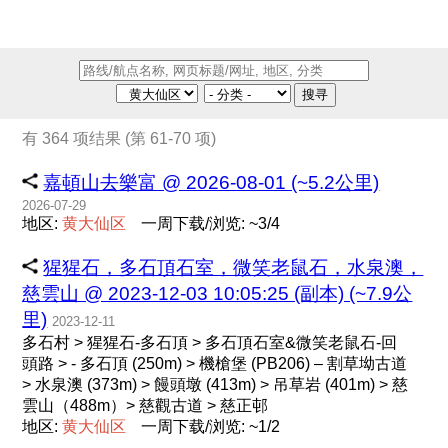
搜寻
有 364 项结果 (第 61-70 项)
嘉頓山去樂富 @ 2026-08-01 (~5.2公里)
2026-07-29
地区:
黄
大
仙
区
一周下载/浏览: ~3/4
猩猩石，多石頂石室，微笑老鼠石，水泉澳，
慈雲山 @ 2023-12-03 10:05:25 (副本) (~7.9公
里)
2023-12-11
多石村 > 猩猩石-多石頂 > 多石頂石室&微笑老鼠石-回
頭路 > - 多石頂 (250m) > 機槍堡 (PB206) – 割草坳古道
> 水泉澳 (373m) > 饅頭墩 (413m) > 吊草岩 (401m) > 慈
雲山（488m）> 慈觀古道 > 慈正邨
地区:
黄
大
仙
区
一周下载/浏览: ~1/2