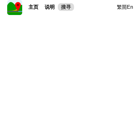
主页
说明
搜寻
繁
简
En