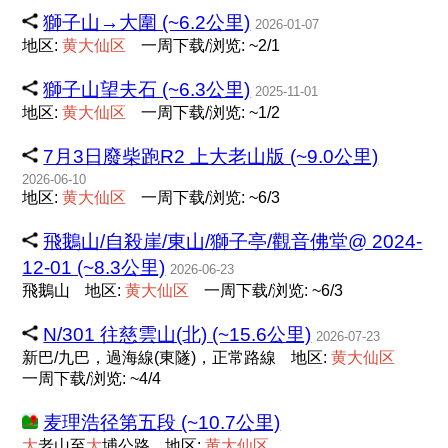
獅子山→大圍 (~6.2公里)
2026-01-07
地区:
黄
大
仙
区
一周下载/浏览: ~2/1
獅子山望夫石 (~6.3公里)
2025-11-01
地区:
黄
大
仙
区
一周下载/浏览: ~1/2
7月3日廢柴跑R2 上大老山版 (~9.0公里)
2026-06-10
地区:
黄
大
仙
区
一周下载/浏览: ~6/3
飛鵝山/自殺崖/東山/獅子亭/觀音佛堂@ 2024-
12-01 (~8.3公里)
2026-06-23
飛鵝山
地区:
黄
大
仙
区
一周下载/浏览: ~6/3
N/301 往慈雲山(北) (~15.6公里)
2026-07-23
新巴/九巴，過海線(東隧)，正常路線
地区:
黄
大
仙
区
一周下载/浏览: ~4/4
麦理浩径第五段 (~10.7公里)
大
老山至
大
埔公路
地区:
黄
大
仙
区