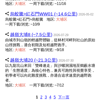
地区:
大
埔
区
一周下载/浏览: ~11/16
烏蛟騰>紅石門WW01 (~14.6公里)
2026-05-02
烏蛟騰>紅石門>烏蛟騰
地区:
大
埔
区
一周下载/浏览: ~10/9
越嶺大埔8 (~7.5公里)
2026-07-29
由城市到山嶺的輕越野體驗，從林村河畔到社山的原始
山徑挑戰，適合初階及短程越野跑手。
地区:
大
埔
区
一周下载/浏览: ~9/18
越嶺大埔20 (~21.3公里)
2026-07-30
以九龍坑山來回「雙峰連走」與沙螺洞濕地至鶴藪水塘
的「生態過渡」為核心特色，兼具可跑性與視覺享受，
初學者可以向此難度挑戰，亦適合追求速度的越野跑
者。
地区:
大
埔
区
一周下载/浏览: ~7/12
1
2
3
4
5
下一页