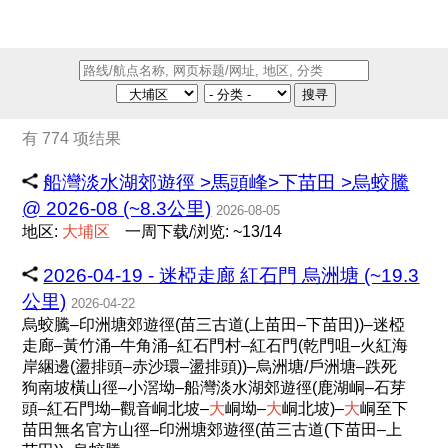
搜寻
有 774 项结果
船灣淡水湖郊遊徑 >馬頭峰>下苗田 >烏蛟騰
@ 2026-08 (~8.3公里)
2026-08-05
地区:
大
埔
区
一周下载/浏览: ~13/14
2026-04-19 - 迷椏走廊 紅石門 烏洲塘 (~19.3
公里)
2026-04-22
烏蛟騰–印洲塘郊遊徑(苗三古道(上苗田–下苗田))–迷椏
走廊–黃竹涌–牛角涌–紅石門村–紅石門(乾門咀–火紅海
岸綑邊(盪排頭–赤沙環–盪排頭))–烏洲塘/戶洲塘–跌死
狗南坡橫山徑–小滘坳–船灣淡水湖郊遊徑(鹿湖峒–石芽
頭–紅石門坳–觀音峒北坡–
大
峒坳–
大
峒北坡)–
大
峒至下
苗田無名官方山徑–印洲塘郊遊徑(苗三古道(下苗田–上