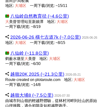
苗田))–烏蛟騰
地区:
大
埔
区
一周下载/浏览: ~15/11
八仙岭自然教育径 (~4.6公里)
大
美督管理站至新娘潭
地区:
大
埔
区
一周下载/浏览: ~8/19
2026-06-26 橫七古道7k (~7.0公里)
2026-06-26
地区:
大
埔
区
一周下载/浏览: ~8/15
八仙岭 (~11.8公里)
鹤薮水塘至
大
美督
地区:
大
埔
区
一周下载/浏览: ~6/30
越嶺20K 2025 (~21.3公里)
2026-05-21
Route created on plotaroute.com
地区:
大
埔
区
一周下载/浏览: ~14/8
越嶺大埔8 (~7.5公里)
2026-07-30
由城市到山嶺的輕越野體驗，從林村河畔到社山的原始
山徑挑戰，適合初階及短程越野跑手。