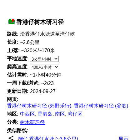
香港仔树木研习径
路线:
沿香港仔水塘道至湾仔峡
长度:
~2.6公里
上/落:
~320米/~170米
平地速度:
爬高速度:
估计需时:
~1小时40分钟
一周下载/浏览:
~2/23
更新日期:
2024-09-27
网页:
香港仔树木研习径 (郊野乐行)
,
香港仔树木研习径 (谷歌)
地区:
中西区
,
香港岛
,
南区
,
湾仔区
分类:
树木研习径
类似路线:
灣仔 香港仔水塘 (~3.6公里)
显示