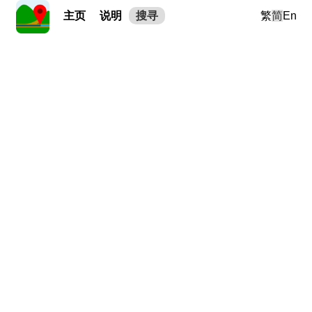
主页
说明
搜寻
繁
简
En