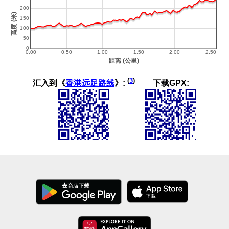
(
3
)
汇入到《
香港远足路线
》:
下载GPX: