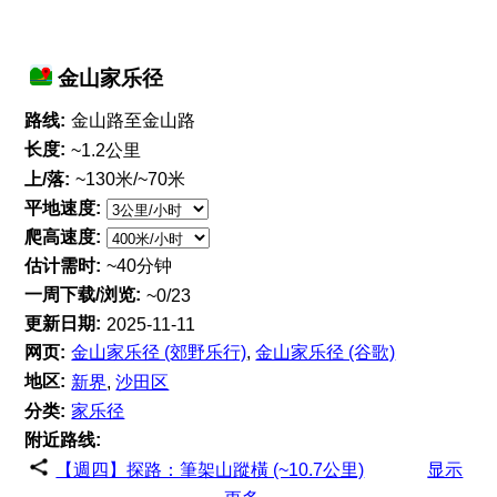
金山家乐径
路线:
金山路至金山路
长度:
~1.2公里
上/落:
~130米/~70米
平地速度:
爬高速度:
估计需时:
~40分钟
一周下载/浏览:
~0/23
更新日期:
2025-11-11
网页:
金山家乐径 (郊野乐行)
,
金山家乐径 (谷歌)
地区:
新界
,
沙田区
分类:
家乐径
附近路线:
【週四】探路：筆架山蹤橫 (~10.7公里)
显示