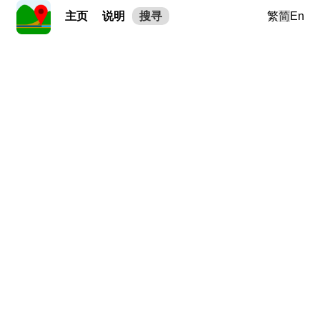
主页
说明
搜寻
繁
简
En