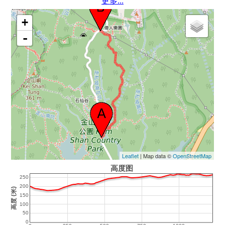
更多...
+
-
Leaflet
| Map data ©
OpenStreetMap