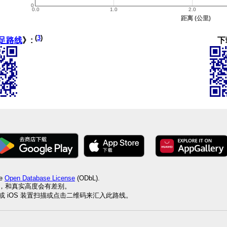
(
3
)
下
足路线
》:
he
Open Database License
(ODbL).
值，和真实高度会有差别。
id 或 iOS 装置扫描或点击二维码来汇入此路线。