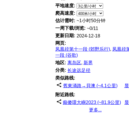
平地速度:
爬高速度:
估计需时:
~1小时50分钟
一周下载/浏览:
~0/11
更新日期:
2024-12-18
网页:
凤凰径第十一段 (郊野乐行)
,
凤凰径
一段 (谷歌)
地区:
离岛区
,
新界
分类:
长途远足径
类似路线:
舊東涌路→貝澳 (~4.1公里)
显
附近路线:
癲傻環大嶼2023 (~81.9公里)
显
更多...