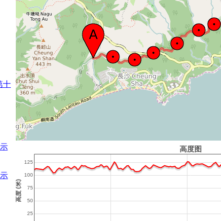
第十
示
示