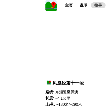
主页
说明
搜寻
凤凰径第十一段
路线:
东涌道至贝澳
长度:
~4.1公里
上/落:
~180米/~290米