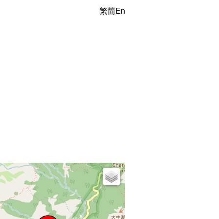
繁
简
En