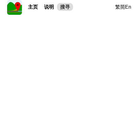
主页
说明
搜寻
繁
简
En