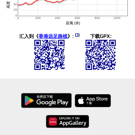
(
3
)
汇入到《
香港远足路线
》:
下载GPX: