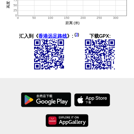
(
3
)
汇入到《
香港远足路线
》:
下载GPX: