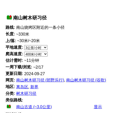
南山树木研习径
路线:
南山烧烤区附近的一条小径
长度:
~330米
上/落:
~30米/~20米
平地速度:
爬高速度:
估计需时:
~11分钟
一周下载/浏览:
~2/17
更新日期:
2024-09-27
网页:
南山树木研习径 (郊野乐行)
,
南山树木研习径 (谷歌)
地区:
离岛区
,
新界
分类:
树木研习径
类似路线:
南山古道 (~3.0公里)
显示