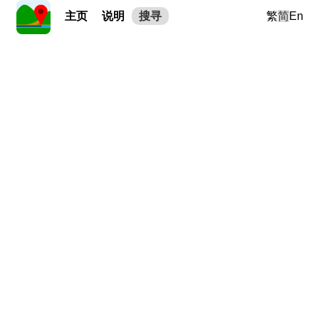
主页
说明
搜寻
繁
简
En