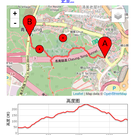
更多...
+
-
Leaflet
| Map data ©
OpenStreetMap