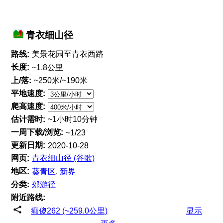
青衣细山径
路线:
美景花园至青衣西路
长度:
~1.8公里
上/落:
~250米/~190米
平地速度:
爬高速度:
估计需时:
~1小时10分钟
一周下载/浏览:
~1/23
更新日期:
2020-10-28
网页:
青衣细山径 (谷歌)
地区:
葵青区
,
新界
分类:
郊游径
附近路线:
癲傻262 (~259.0公里)
显示