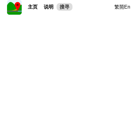
主页
说明
搜寻
繁
简
En