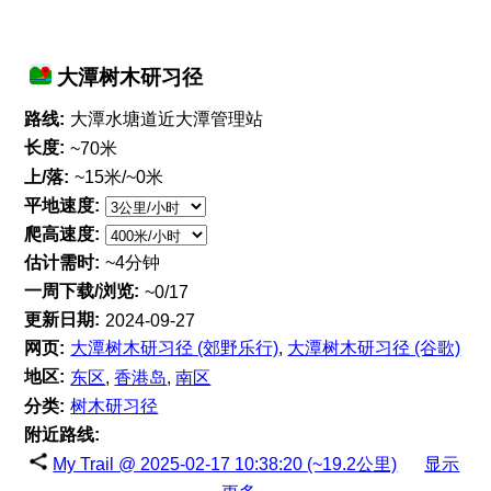
大潭树木研习径
路线:
大潭水塘道近大潭管理站
长度:
~70米
上/落:
~15米/~0米
平地速度:
爬高速度:
估计需时:
~4分钟
一周下载/浏览:
~0/17
更新日期:
2024-09-27
网页:
大潭树木研习径 (郊野乐行)
,
大潭树木研习径 (谷歌)
地区:
东区
,
香港岛
,
南区
分类:
树木研习径
附近路线:
My Trail @ 2025-02-17 10:38:20 (~19.2公里)
显示