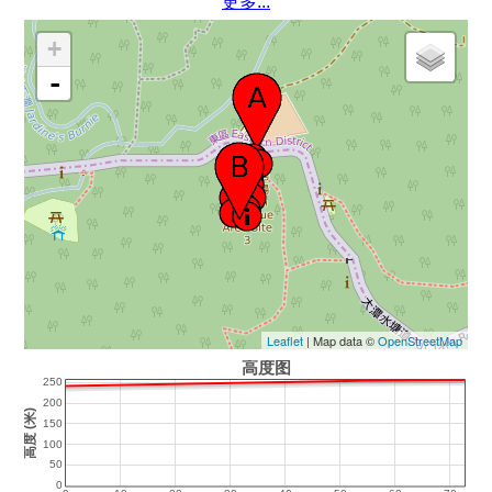
更多...
+
-
Leaflet
| Map data ©
OpenStreetMap