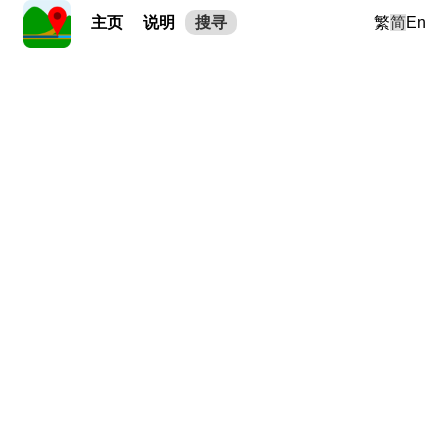
主页
说明
搜寻
繁
简
En