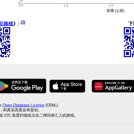
(
3
)
下
足路线
》:
he
Open Database License
(ODbL).
值，和真实高度会有差别。
id 或 iOS 装置扫描或点击二维码来汇入此路线。