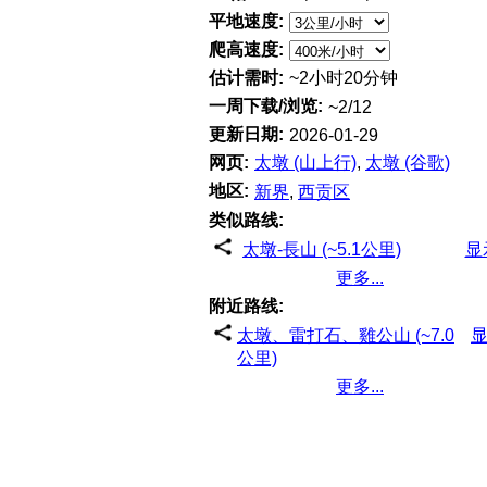
平地速度:
爬高速度:
估计需时:
~2小时20分钟
一周下载/浏览:
~2/12
更新日期:
2026-01-29
网页:
太墩 (山上行)
,
太墩 (谷歌)
地区:
新界
,
西贡区
类似路线:
太墩-長山 (~5.1公里)
显
更多...
附近路线:
太墩、雷打石、雞公山 (~7.0
公里)
更多...