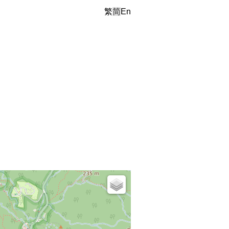
繁
简
En