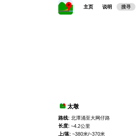
主页
说明
搜寻
太墩
路线:
北潭涌至大网仔路
长度:
~4.2公里
上/落:
~380米/~370米