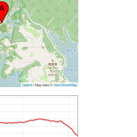
Leaflet
| Map data ©
OpenStreetMap