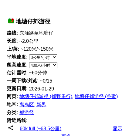
地塘仔郊游径
路线:
东涌路至地塘仔
长度:
~2.0公里
上/落:
~120米/~150米
平地速度:
爬高速度:
估计需时:
~60分钟
一周下载/浏览:
~0/15
更新日期:
2026-01-29
网页:
地塘仔郊游径 (郊野乐行)
,
地塘仔郊游径 (谷歌)
地区:
离岛区
,
新界
分类:
郊游径
附近路线:
60k full (~68.5公里)
显示