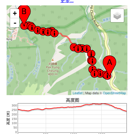
更多...
+
-
Leaflet
| Map data ©
OpenStreetMap