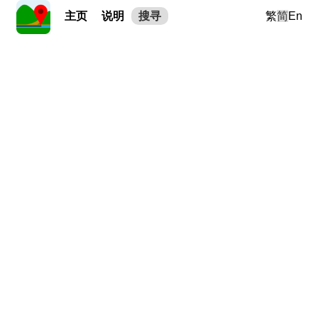
主页
说明
搜寻
繁
简
En